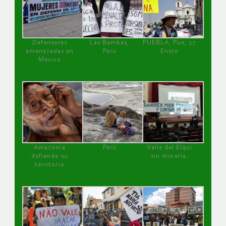
Defensoras
Las Bambas,
PUEBLA, Pue, 27
amenazadas en
Perú
Enero
México
Amazonía
Perú
Valle del Elqui
defiende su
sin minería.
territorio