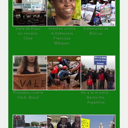
Valle de Elqui
Atentan contra
Defensoras de
sin minería.
la Defensora
Bolivia
Chile
Francisca
Márquez
Protestas contra
No a la minería ,
VALE, Brasil
Bariloche,
Argentina