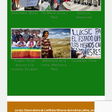
Vale mata, Brasil
Tía María no va !
Orinoco,
Perú
Venezuela
Pueblo Shuar
defensora de la
Caimanes, Chile
dice no a la
tierra, Melchora,
minería, Ecuador
Perú
(cc-by) Observatorio de Conflictos Mineros de América Latina, 2026