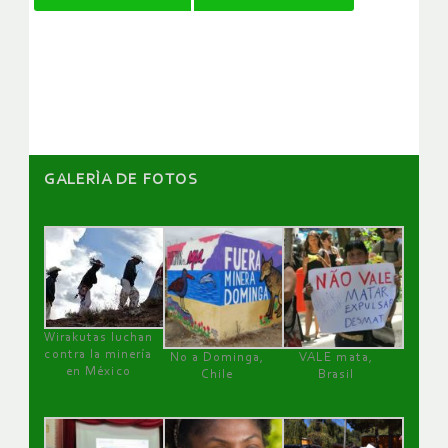
de
artículos
GALERÌA DE FOTOS
Wirakutas luchan
contra la minería
No a Dominga,
VALE mata,
en México
Chile
Brasil