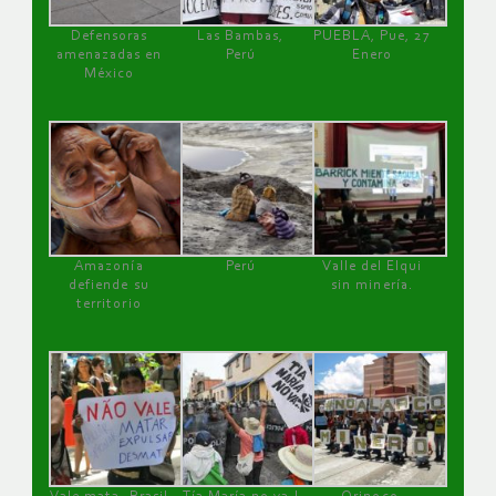
Defensoras
Las Bambas,
PUEBLA, Pue, 27
amenazadas en
Perú
Enero
México
Amazonía
Perú
Valle del Elqui
defiende su
sin minería.
territorio