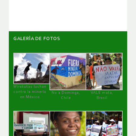
artículos
GALERÌA DE FOTOS
Wirakutas luchan
contra la minería
No a Dominga,
VALE mata,
en México
Chile
Brasil