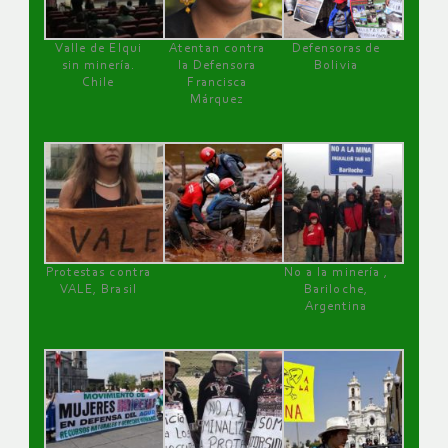
Valle de Elqui
Atentan contra
Defensoras de
sin minería.
la Defensora
Bolivia
Chile
Francisca
Márquez
Protestas contra
No a la minería ,
VALE, Brasil
Bariloche,
Argentina