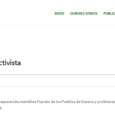
SALTAR AL CONTENIDO.
INICIO
QUIENES SOMOS
PUBLI
ctivista
a desaparecida Asamblea Popular de los Pueblos de Oaxaca y profesore
z.