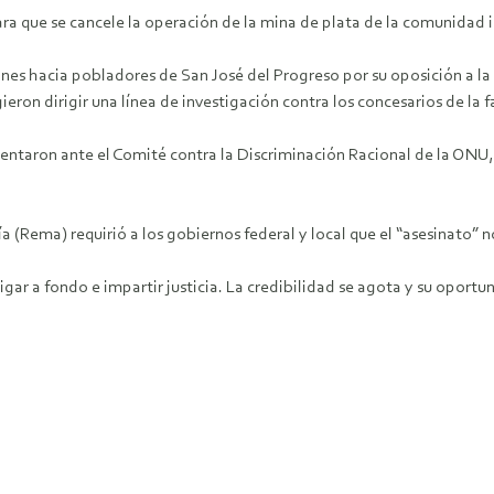
para que se cancele la operación de la mina de plata de la comunidad 
s hacia pobladores de San José del Progreso por su oposición a la 
on dirigir una línea de investigación contra los concesarios de la f
presentaron ante el Comité contra la Discriminación Racional de la O
a (Rema) requirió a los gobiernos federal y local que el “asesinato” 
gar a fondo e impartir justicia. La credibilidad se agota y su oportu