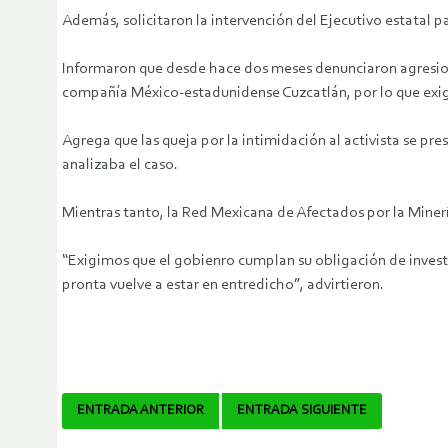
Además, solicitaron la intervención del Ejecutivo estatal 
Informaron que desde hace dos meses denunciaron agresione
compañía México-estadunidense Cuzcatlán, por lo que exigier
Agrega que las queja por la intimidación al activista se 
analizaba el caso.
Mientras tanto, la Red Mexicana de Afectados por la Minerí
“Exigimos que el gobienro cumplan su obligación de investi
pronta vuelve a estar en entredicho”, advirtieron.
Navegador
ENTRADA ANTERIOR
ENTRADA SIGUIENTE