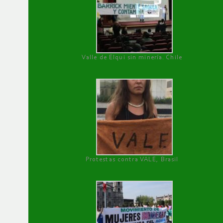
Valle de Elqui sin minería. Chile
Protestas contra VALE, Brasil