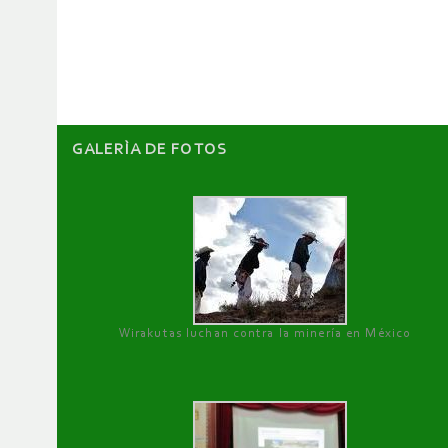
de
artículos
GALERÌA DE FOTOS
Wirakutas luchan contra la minería en México