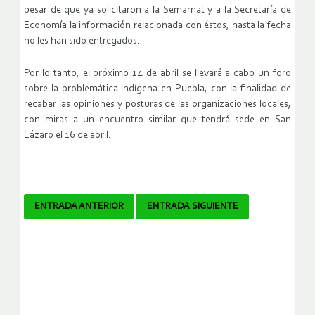
pesar de que ya solicitaron a la Semarnat y a la Secretaría de
Economía la información relacionada con éstos, hasta la fecha
no les han sido entregados.
Por lo tanto, el próximo 14 de abril se llevará a cabo un foro
sobre la problemática indígena en Puebla, con la finalidad de
recabar las opiniones y posturas de las organizaciones locales,
con miras a un encuentro similar que tendrá sede en San
Lázaro el 16 de abril.
Navegador
ENTRADA ANTERIOR
ENTRADA SIGUIENTE
de
artículos