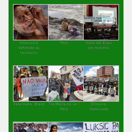
Amazonía
Perú
Valle del Elqui
defiende su
sin minería.
territorio
Vale mata, Brasil
Tía María no va !
Orinoco,
Perú
Venezuela