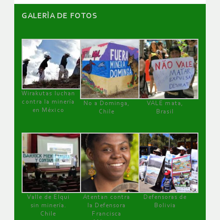
GALERÌA DE FOTOS
Wirakutas luchan
contra la minería
No a Dominga,
VALE mata,
en México
Chile
Brasil
Valle de Elqui
Atentan contra
Defensoras de
sin minería.
la Defensora
Bolivia
Chile
Francisca