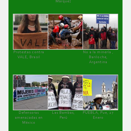
Márquez
Protestas contra
No a la minería ,
VALE, Brasil
Bariloche,
Argentina
Defensoras
Las Bambas,
PUEBLA, Pue, 27
amenazadas en
Perú
Enero
México