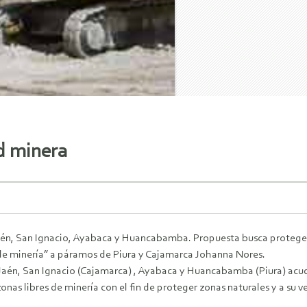
ad minera
aén, San Ignacio, Ayabaca y Huancabamba. Propuesta busca proteger z
s de minería” a páramos de Piura y Cajamarca Johanna Nores.
 Jaén, San Ignacio (Cajamarca) , Ayabaca y Huancabamba (Piura) acu
onas libres de minería con el fin de proteger zonas naturales y a su v