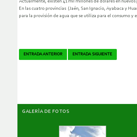
Actualmente, existen 41 mil millones de dólares en nuevos
En las cuatro provincias (Jaén, San Ignacio, Ayabaca y H
para la provisión de agua que se utiliza para el consumo y
Navegador
ENTRADA ANTERIOR
ENTRADA SIGUIENTE
de
artículos
GALERÌA DE FOTOS