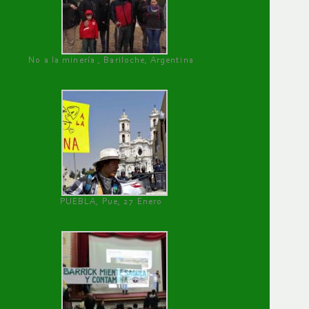
No a la minería , Bariloche, Argentina
PUEBLA, Pue, 27 Enero