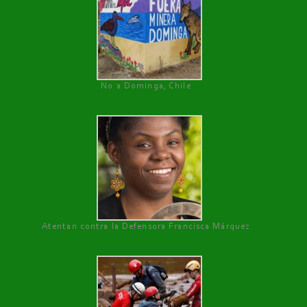
No a Dominga, Chile
Atentan contra la Defensora Francisca Márquez