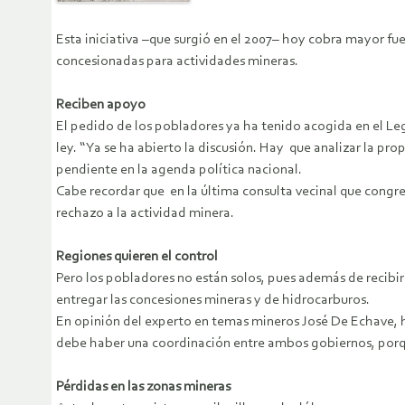
Esta iniciativa –que surgió en el 2007– hoy cobra mayor fue
concesionadas para actividades mineras.
Reciben apoyo
El pedido de los pobladores ya ha tenido acogida en el Le
ley. “ Ya se ha abierto la discusión. Hay que analizar la p
pendiente en la agenda política nacional.
Cabe recordar que en la última consulta vecinal que congre
rechazo a la actividad minera.
Regiones quieren el control
Pero los pobladores no están solos, pues además de recibir 
entregar las concesiones mineras y de hidrocarburos.
En opinión del experto en temas mineros José De Echave, 
debe haber una coordinación entre ambos gobiernos, porque
Pérdidas en las zonas mineras