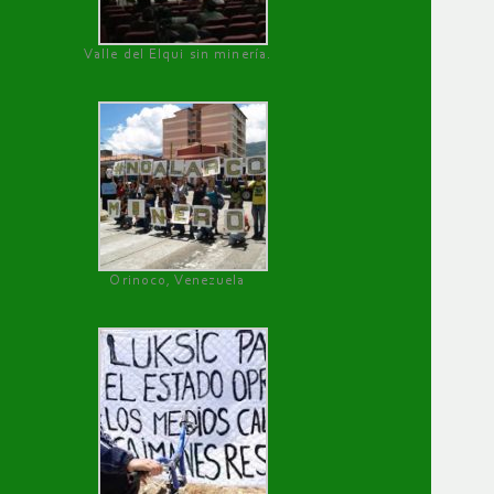
Valle del Elqui sin minería.
Orinoco, Venezuela