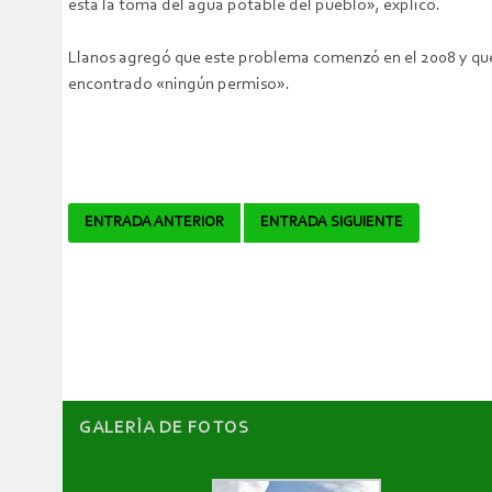
está la toma del agua potable del pueblo», explicó.
Llanos agregó que este problema comenzó en el 2008 y que 
encontrado «ningún permiso».
Navegador
ENTRADA ANTERIOR
ENTRADA SIGUIENTE
de
artículos
GALERÌA DE FOTOS