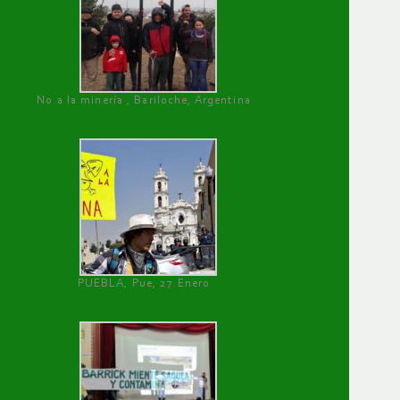
No a la minería , Bariloche, Argentina
PUEBLA, Pue, 27 Enero