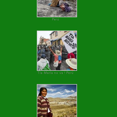
Perú
Tía María no va ! Perú