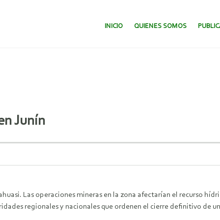
SALTAR AL CONTENIDO.
INICIO
QUIENES SOMOS
PUBLI
en Junín
uasi. Las operaciones mineras en la zona afectarían el recurso hídrico
ridades regionales y nacionales que ordenen el cierre definitivo de 