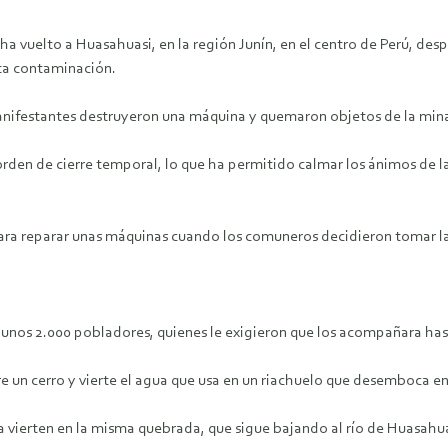
 ha vuelto a Huasahuasi, en la región Junín, en el centro de Perú, d
ta contaminación.
anifestantes destruyeron una máquina y quemaron objetos de la mina
orden de cierre temporal, lo que ha permitido calmar los ánimos de la
para reparar unas máquinas cuando los comuneros decidieron tomar l
os 2.000 pobladores, quienes le exigieron que los acompañara hasta 
e un cerro y vierte el agua que usa en un riachuelo que desemboca en
la vierten en la misma quebrada, que sigue bajando al río de Huasah