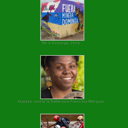
No a Dominga, Chile
Atentan contra la Defensora Francisca Márquez