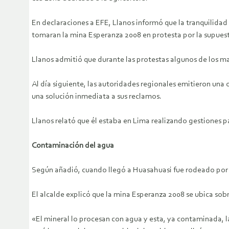
En declaraciones a EFE, Llanos informó que la tranquilidad
tomaran la mina Esperanza 2008 en protesta por la supues
Llanos admitió que durante las protestas algunos de los m
Al día siguiente, las autoridades regionales emitieron una 
una solución inmediata a sus reclamos.
Llanos relató que él estaba en Lima realizando gestiones 
Contaminación del agua
Según añadió, cuando llegó a Huasahuasi fue rodeado por un
El alcalde explicó que la mina Esperanza 2008 se ubica sobr
«El mineral lo procesan con agua y esta, ya contaminada, 