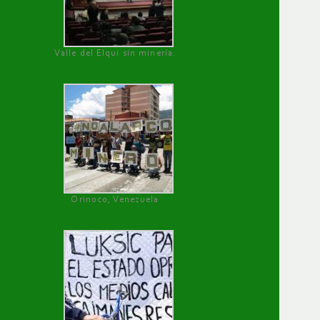
Valle del Elqui sin minería.
Orinoco, Venezuela