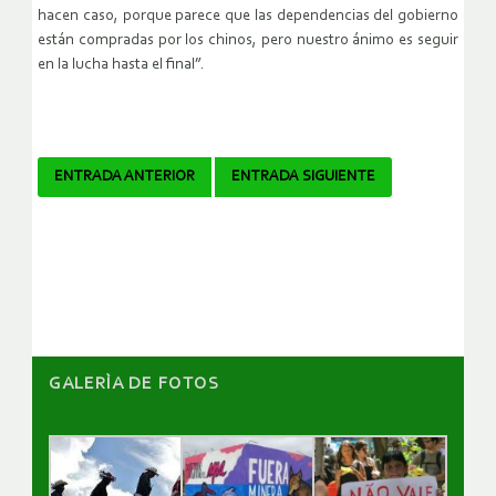
hacen caso, porque parece que las dependencias del gobierno
están compradas por los chinos, pero nuestro ánimo es seguir
en la lucha hasta el final”.
Navegador
ENTRADA ANTERIOR
ENTRADA SIGUIENTE
de
artículos
GALERÌA DE FOTOS