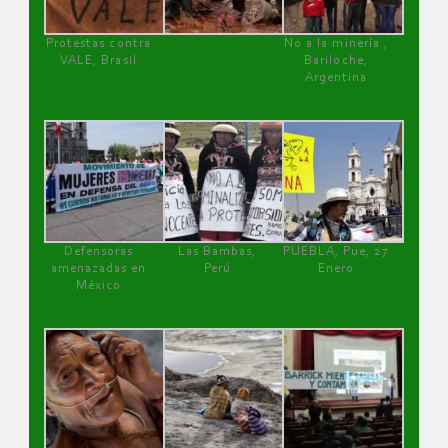
Protestas contra
No a la minería ,
VALE, Brasil
Bariloche,
Argentina
Defensoras
Las Bambas,
PUEBLA, Pue, 27
amenazadas en
Perú
Enero
México