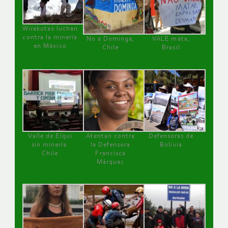
Wirakutas luchan
contra la minería
No a Dominga,
VALE mata,
en México
Chile
Brasil
Valle de Elqui
Atentan contra
Defensoras de
sin minería.
la Defensora
Bolivia
Chile
Francisca
Márquez