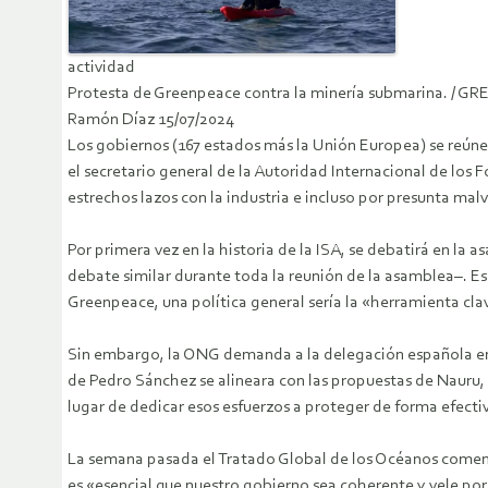
actividad
Protesta de Greenpeace contra la minería submarina. / 
Ramón Díaz 15/07/2024
Los gobiernos (167 estados más la Unión Europea) se reúnen
el secretario general de la Autoridad Internacional de los 
estrechos lazos con la industria e incluso por presunta mal
Por primera vez en la historia de la ISA, se debatirá en l
debate similar durante toda la reunión de la asamblea–. E
Greenpeace, una política general sería la «herramienta clav
Sin embargo, la ONG demanda a la delegación española en
de Pedro Sánchez se alineara con las propuestas de Nauru,
lugar de dedicar esos esfuerzos a proteger de forma efect
La semana pasada el Tratado Global de los Océanos comenzó 
es «esencial que nuestro gobierno sea coherente y vele por 