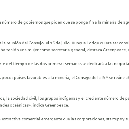
te número de gobiernos que piden que se ponga fin a la minería de a
 la reunión del Consejo, el 26 de julio. Aunque Lodge quiere ser con
ca ha tenido una mujer como secretaria general, destaca Greenpeace, 
te del tiempo de las dos primeras semanas se dedicará a las negocia
cos países favorables a la minería, el Consejo de la ISA se reúne ah
os, la sociedad civil, los grupos indígenas y el creciente número de 
dades oceánicas», indica Greenpeace.
a extractiva comercial emergente que las corporaciones, startups y s