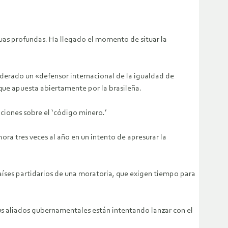
guas profundas. Ha llegado el momento de situar la
siderado un «defensor internacional de la igualdad de
que apuesta abiertamente por la brasileña.
ciones sobre el ‘código minero.’
ora tres veces al año en un intento de apresurar la
países partidarios de una moratoria, que exigen tiempo para
us aliados gubernamentales están intentando lanzar con el