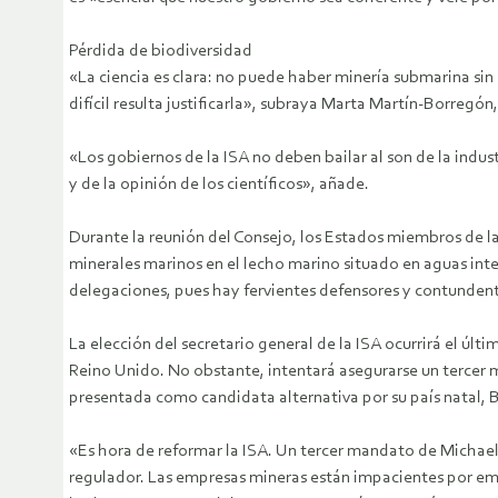
Pérdida de biodiversidad
«La ciencia es clara: no puede haber minería submarina si
difícil resulta justificarla», subraya Marta Martín-Borreg
«Los gobiernos de la ISA no deben bailar al son de la indu
y de la opinión de los científicos», añade.
Durante la reunión del Consejo, los Estados miembros de l
minerales marinos en el lecho marino situado en aguas int
delegaciones, pues hay fervientes defensores y contundent
La elección del secretario general de la ISA ocurrirá el úl
Reino Unido. No obstante, intentará asegurarse un tercer m
presentada como candidata alternativa por su país natal, B
«Es hora de reformar la ISA. Un tercer mandato de Michael
regulador. Las empresas mineras están impacientes por em