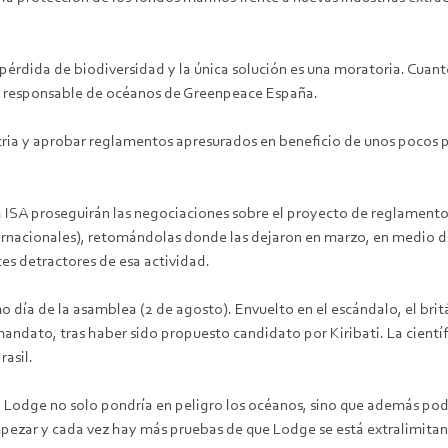
n pérdida de biodiversidad y la única solución es una moratoria. Cua
ón, responsable de océanos de Greenpeace España.
stria y aprobar reglamentos apresurados en beneficio de unos pocos 
a ISA proseguirán las negociaciones sobre el proyecto de reglamento
ernacionales), retomándolas donde las dejaron en marzo, en medio de 
es detractores de esa actividad.
timo día de la asamblea (2 de agosto). Envuelto en el escándalo, el br
andato, tras haber sido propuesto candidato por Kiribati. La científ
rasil.
 Lodge no solo pondría en peligro los océanos, sino que además pod
pezar y cada vez hay más pruebas de que Lodge se está extralimitan