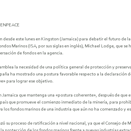
GREENPEACE
 desde este lunes en Kingston (Jamaica) para debatir el futuro de la
Fondos Marinos (ISA, por sus siglas en inglés), Michael Lodge, que s
versación de fondos en la agencia.
a asamblea la necesidad de una política general de protección y prese
spaña ha mostrado una postura favorable respecto a la declaración d
e» para lograr ese objetivo.
 Jamaica que mantenga una «postura coherente», después de que en
 país que promueve el comienzo inmediato de la minería, para prohibi
iva los fondos marinos de una industria que aún no ha comenzado y 
su proceso de ratificación a nivel nacional, ya que el Consejo de Min
la protección de los fondos marinos frente a nuevas industrias extrac