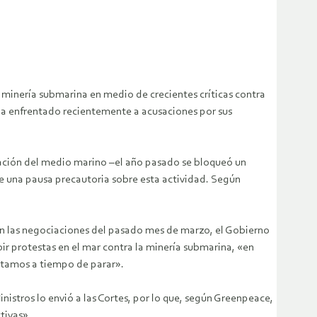
 minería submarina en medio de crecientes críticas contra
e ha enfrentado recientemente a acusaciones por sus
rvación del medio marino –el año pasado se bloqueó un
e una pausa precautoria sobre esta actividad. Según
 las negociaciones del pasado mes de marzo, el Gobierno
r protestas en el mar contra la minería submarina, «en
estamos a tiempo de parar».
istros lo envió a las Cortes, por lo que, según Greenpeace,
tivas».