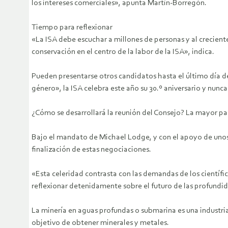
los intereses comerciales», apunta Martín-Borregón.
Tiempo para reflexionar
«La ISA debe escuchar a millones de personas y al crecien
conservación en el centro de la labor de la ISA», indica.
Pueden presentarse otros candidatos hasta el último día de
género», la ISA celebra este año su 30.º aniversario y nun
¿Cómo se desarrollará la reunión del Consejo? La mayor par
Bajo el mandato de Michael Lodge, y con el apoyo de unos po
finalización de estas negociaciones.
«Esta celeridad contrasta con las demandas de los científic
reflexionar detenidamente sobre el futuro de las profundi
La minería en aguas profundas o submarina es una industri
objetivo de obtener minerales y metales.