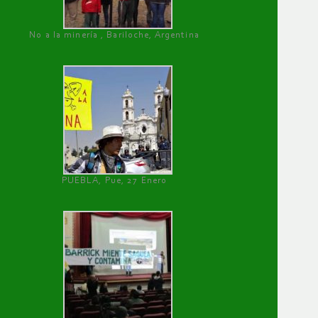
No a la minería , Bariloche, Argentina
PUEBLA, Pue, 27 Enero