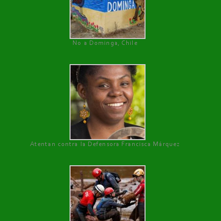
No a Dominga, Chile
Atentan contra la Defensora Francisca Márquez