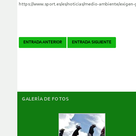
https://www.sport.es/es/noticias/medio-ambiente/exigen
Navegador
ENTRADA ANTERIOR
ENTRADA SIGUIENTE
de
artículos
GALERÌA DE FOTOS