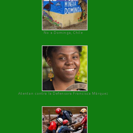
No a Dominga, Chile
Atentan contra la Defensora Francisca Márquez