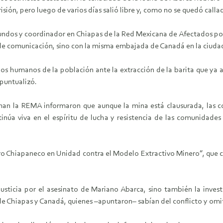
isión, pero luego de varios días salió libre y, como no se quedó calla
undos y coordinador en Chiapas de la Red Mexicana de Afectados p
 de comunicación, sino con la misma embajada de Canadá en la ciuda
s humanos de la población ante la extracción de la barita que ya afe
 puntualizó.
rman la REMA informaron que aunque la mina está clausurada, las 
núa viva en el espíritu de lucha y resistencia de las comunidades
tro Chiapaneco en Unidad contra el Modelo Extractivo Minero”, que c
 justicia por el asesinato de Mariano Abarca, sino también la inves
de Chiapas y Canadá, quienes –apuntaron– sabían del conflicto y omiti