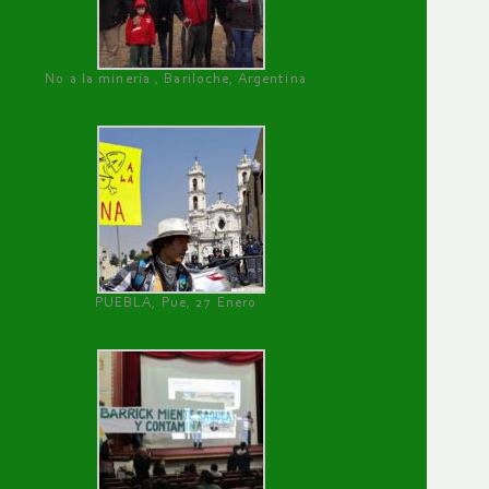
No a la minería , Bariloche, Argentina
PUEBLA, Pue, 27 Enero