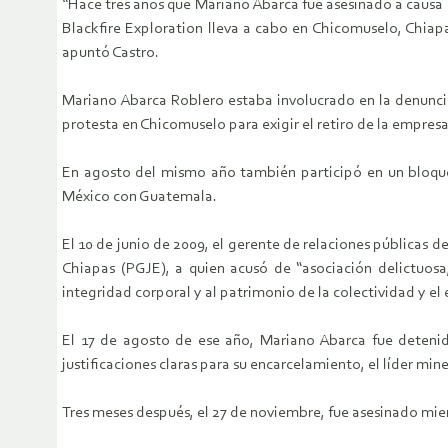
“Hace tres años que Mariano Abarca fue asesinado a causa d
Blackfire Exploration lleva a cabo en Chicomuselo, Chiapa
apuntó Castro.
Mariano Abarca Roblero estaba involucrado en la denunc
protesta en Chicomuselo para exigir el retiro de la empresa 
En agosto del mismo año también participó en un bloqueo
México con Guatemala.
El 10 de junio de 2009, el gerente de relaciones públicas d
Chiapas (PGJE), a quien acusó de “asociación delictuosa
integridad corporal y al patrimonio de la colectividad y el 
El 17 de agosto de ese año, Mariano Abarca fue detenid
justificaciones claras para su encarcelamiento, el líder min
Tres meses después, el 27 de noviembre, fue asesinado mie