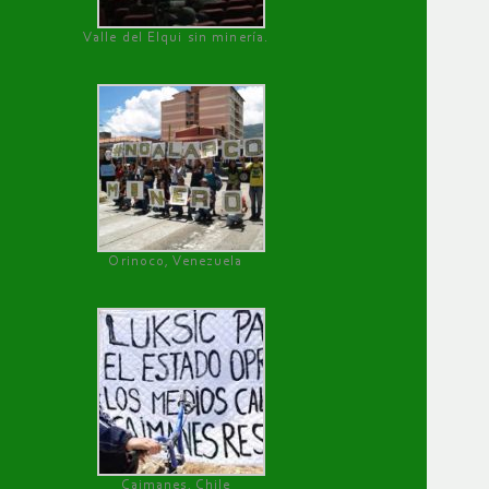
Valle del Elqui sin minería.
Orinoco, Venezuela
Caimanes, Chile