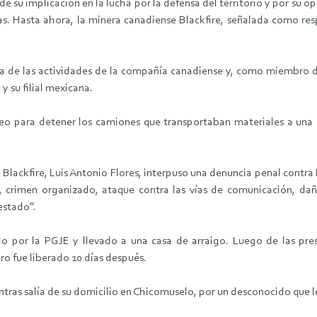
e su implicación en la lucha por la defensa del territorio y por su o
s. Hasta ahora, la minera canadiense Blackfire, señalada como respo
ia de las actividades de la compañía canadiense y, como miembro
y su filial mexicana.
 para detener los camiones que transportaban materiales a una mi
e Blackfire, Luis Antonio Flores, interpuso una denuncia penal contr
, crimen organizado, ataque contra las vías de comunicación, dañ
estado”.
o por la PGJE y llevado a una casa de arraigo. Luego de las pres
ero fue liberado 10 días después.
ntras salía de su domicilio en Chicomuselo, por un desconocido que 