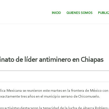
SALTAR AL CONTENIDO.
INICIO
QUIENES SOMOS
PUBLI
sinato de líder antiminero en Chiapas
lica Mexicana se reunieron este martes en la frontera de México con 
exactamente tres años en el municipio serrano de Chicomuselo.
s activistas destacaron la tenacidad de la lucha de Abarca Roblero