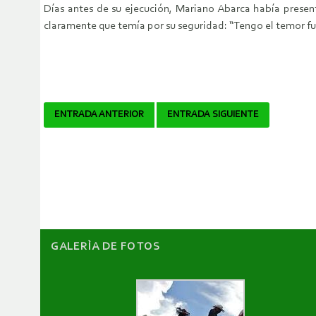
Días antes de su ejecución, Mariano Abarca había presen
claramente que temía por su seguridad: “Tengo el temor f
Navegador
ENTRADA ANTERIOR
ENTRADA SIGUIENTE
de
artículos
GALERÌA DE FOTOS