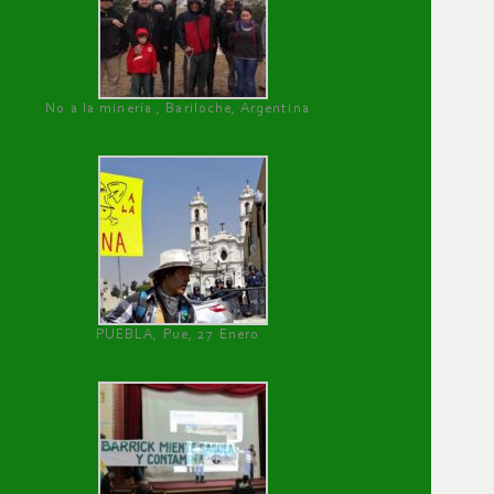
No a la minería , Bariloche, Argentina
PUEBLA, Pue, 27 Enero