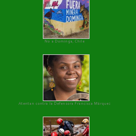
No a Dominga, Chile
Atentan contra la Defensora Francisca Márquez