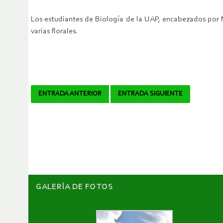
Los estudiantes de Biología de la UAP, encabezados por M
varias florales.
Navegador
ENTRADA ANTERIOR
ENTRADA SIGUIENTE
de
artículos
GALERÌA DE FOTOS