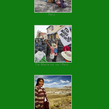
Perú
Tía María no va ! Perú