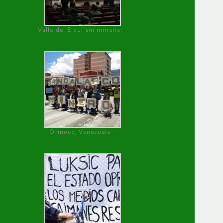
Valle del Elqui sin minería.
Orinoco, Venezuela