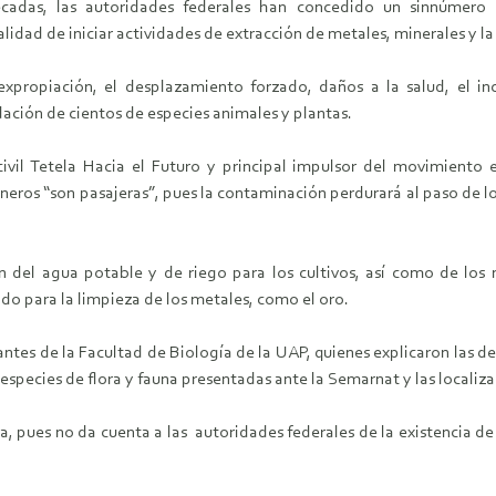
cadas, las autoridades federales han concedido un sinnúmero 
lidad de iniciar actividades de extracción de metales, minerales y la
expropiación, el desplazamiento forzado, daños a la salud, el i
dación de cientos de especies animales y plantas.
il Tetela Hacia el Futuro y principal impulsor del movimiento e
neros “son pasajeras”, pues la contaminación perdurará al paso de 
del agua potable y de riego para los cultivos, así como de los ma
ado para la limpieza de los metales, como el oro.
ntes de la Facultad de Biología de la UAP, quienes explicaron las d
 especies de flora y fauna presentadas ante la Semarnat y las localiza
a, pues no da cuenta a las autoridades federales de la existencia de