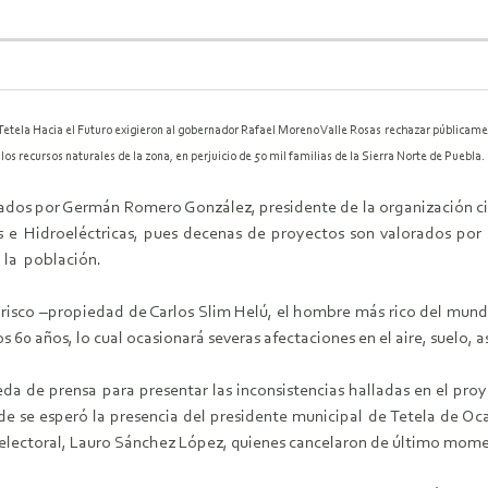
 Tetela Hacia el Futuro exigieron al
gobernador Rafael Moreno Valle Rosas rechazar públicame
 los recursos naturales de la
zona, en perjuicio de 50 mil familias de la Sierra Norte de Puebla.
ados por Germán Romero González, presidente de la organización civi
s e Hidroeléctricas, pues decenas de proyectos son valorados por 
a la población.
Frisco –propiedad de Carlos Slim Helú, el hombre más rico del mundo
s 60 años, lo cual ocasionará severas afectaciones en el aire, suelo, 
eda de prensa para presentar las inconsistencias halladas en el pr
 se esperó la presencia del presidente municipal de Tetela de Oc
to electoral, Lauro Sánchez López, quienes cancelaron de último mom