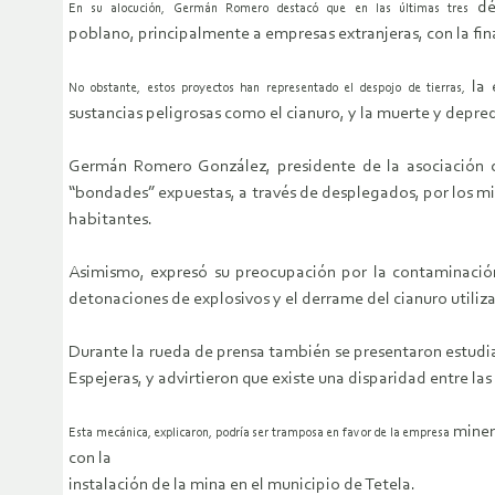
dé
En su alocución, Germán Romero destacó que en las últimas tres
poblano, principalmente a empresas extranjeras, con la fina
la 
No obstante, estos proyectos han representado el despojo de tierras,
sustancias peligrosas como el cianuro, y la muerte y depre
Germán Romero González, presidente de la asociación civ
“bondades” expuestas, a través de desplegados, por los mi
habitantes.
Asimismo, expresó su preocupación por la contaminación 
detonaciones de explosivos y el derrame del cianuro utiliz
Durante la rueda de prensa también se presentaron estudia
Espejeras, y advirtieron que existe una disparidad entre las
miner
Esta mecánica, explicaron, podría ser tramposa en favor de la empresa
con la
instalación de la mina en el municipio de Tetela.