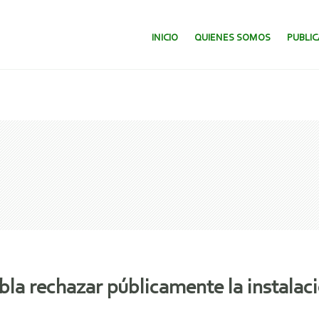
SALTAR AL CONTENIDO.
INICIO
QUIENES SOMOS
PUBLI
la rechazar públicamente la instalaci