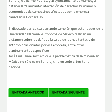
Sonora, Guillermo Padrés, y al ayuntamiento de Álamos, a
detener la “alarmante” afectación de derechos humanos y
económicos de campesinos afectados por la empresa
canadiense Corner Bay.
El diputado perredista demandó también que autoridades de la
Universidad Nacional Autónoma de México realicen un
dictamen sobre los daños a la salud de los habitantes y del
entorno ocasionados por esa empresa, entre otros
planteamientos específicos.
José Luis Jaime sostuvo que la problemática de la minería en
México no sólo es en Sonora, sino en todo el territorio
nacional.
Navegador
ENTRADA ANTERIOR
ENTRADA SIGUIENTE
de