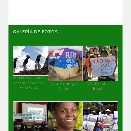
artículos
GALERÌA DE FOTOS
Wirakutas luchan
contra la minería
No a Dominga,
VALE mata,
en México
Chile
Brasil