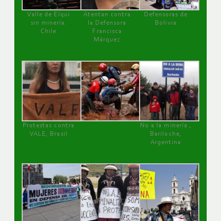
Valle de Elqui
Atentan contra
Defensoras de
sin minería.
la Defensora
Bolivia
Chile
Francisca
Márquez
Protestas contra
No a la minería ,
VALE, Brasil
Bariloche,
Argentina