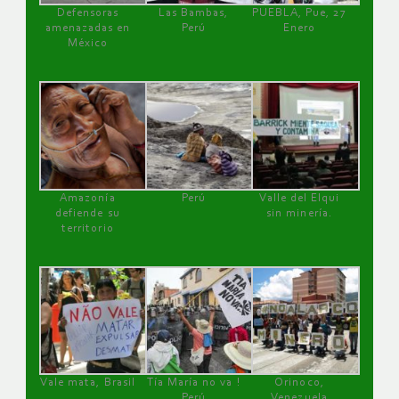
Defensoras
Las Bambas,
PUEBLA, Pue, 27
amenazadas en
Perú
Enero
México
Amazonía
Perú
Valle del Elqui
defiende su
sin minería.
territorio
Vale mata, Brasil
Tía María no va !
Orinoco,
Perú
Venezuela