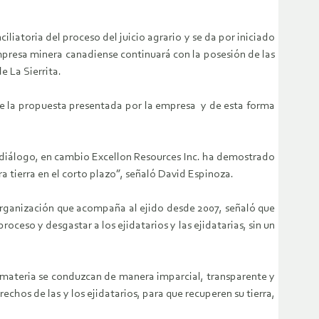
liatoria del proceso del juicio agrario y se da por iniciado
 empresa minera canadiense continuará con la posesión de las
e La Sierrita.
 de la propuesta presentada por la empresa y de esta forma
el diálogo, en cambio Excellon Resources Inc. ha demostrado
ra tierra en el corto plazo”, señaló David Espinoza.
organización que acompaña al ejido desde 2007, señaló que
ceso y desgastar a los ejidatarios y las ejidatarias, sin un
la materia se conduzcan de manera imparcial, transparente y
hos de las y los ejidatarios, para que recuperen su tierra,