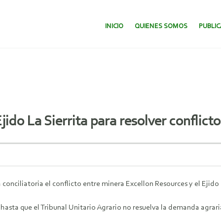
SALTAR AL CONTENIDO.
INICIO
QUIENES SOMOS
PUBLI
jido La Sierrita para resolver conflic
conciliatoria el conflicto entre minera Excellon Resources y el Ejido 
 hasta que el Tribunal Unitario Agrario no resuelva la demanda agrari