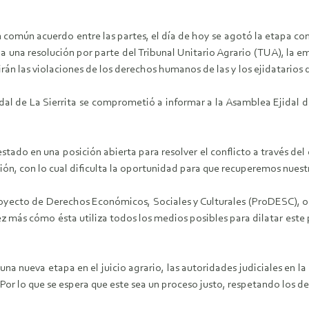
omún acuerdo entre las partes, el día de hoy se agotó la etapa conci
nga una resolución por parte del Tribunal Unitario Agrario (TUA), la
irán las violaciones de los derechos humanos de las y los ejidatarios d
jidal de La Sierrita se comprometió a informar a la Asamblea Ejidal
 estado en una posición abierta para resolver el conflicto a través d
ción, con lo cual dificulta la oportunidad para que recuperemos nuest
 Proyecto de Derechos Económicos, Sociales y Culturales (ProDESC), 
más cómo ésta utiliza todos los medios posibles para dilatar este pro
una nueva etapa en el juicio agrario, las autoridades judiciales en 
lo que se espera que este sea un proceso justo, respetando los derec