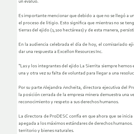
un evalúo.
Es importante mencionar que debido a que no se llegó a un c
el proceso de litigio. Esto significa que mientras no se te
tierras del ejido (1,100 hectáreas) y de esta manera, persist
En la audiencia celebrada el día de hoy, el comisariado e
dar una respuesta a Excellon Resources Inc.
“Las y los integrantes del ejido La Sierrita siempre hemos
una y otra vez su falta de voluntad para llegar a una resolu
Por su parte Alejandra Ancheita, directora ejecutiva del
la posición cerrada de la empresa minera demuestra una vez 
reconocimiento y respeto a sus derechos humanos.
La directora de ProDESC confía en que ahora que se inicia 
apegada a los máximos estándares de derechos humanos. Por 
territorio y bienes naturales.