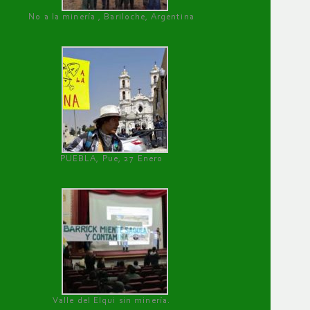
No a la minería , Bariloche, Argentina
PUEBLA, Pue, 27 Enero
Valle del Elqui sin minería.