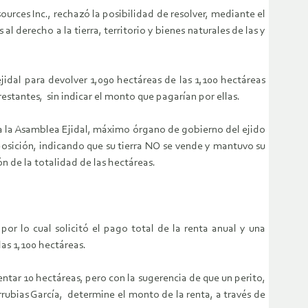
urces Inc., rechazó la posibilidad de resolver, mediante el
al derecho a la tierra, territorio y bienes naturales de las y
idal para devolver 1,090 hectáreas de las 1,100 hectáreas
stantes, sin indicar el monto que pagarían por ellas.
 a la Asamblea Ejidal, máximo órgano de gobierno del ejido
 posición, indicando que su tierra NO se vende y mantuvo su
n de la totalidad de las hectáreas.
or lo cual solicitó el pago total de la renta anual y una
as 1,100 hectáreas.
entar 10 hectáreas, pero con la sugerencia de que un perito,
rrubias García, determine el monto de la renta, a través de