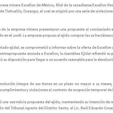
esa minera Excellon de México, filial de la canadiense Excellon Reso
de Tlahualilo, Durango, el cual se originó por una serie de violaciones 
s de la empresa minera presentaron una propuesta al comisariado ej
en el 2008. La empresa propuso al ejido comprar las 10 hectáreas re
riado ejidal, se comprometió a informar sobre la oferta de Excellon
la contrapropuesta enviada a Excellon, la Asamblea Ejidal refrendó su
ó su disposición para llegar a un acuerdo razonable para la devolució
evolución íntegra de sus tierras en un plazo no mayor a 12 meses, p
ncumplimientos y violaciones al contrato de ocupación temporal de l
zó una vez más la propuesta del ejido, manteniendo su intención de r
o del Tribunal Agrario del Distrito Sexto, el Lic. Raúl Eduardo Cova