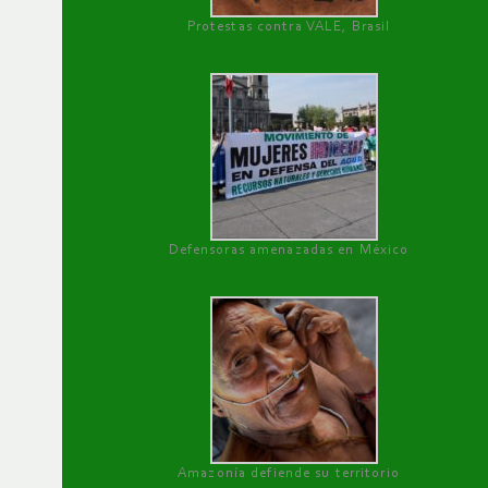
Protestas contra VALE, Brasil
Defensoras amenazadas en México
Amazonía defiende su territorio