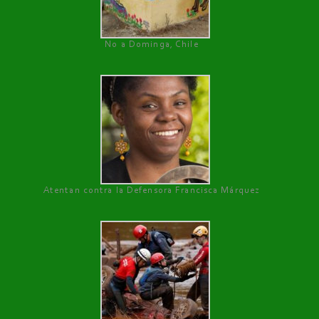
No a Dominga, Chile
Atentan contra la Defensora Francisca Márquez