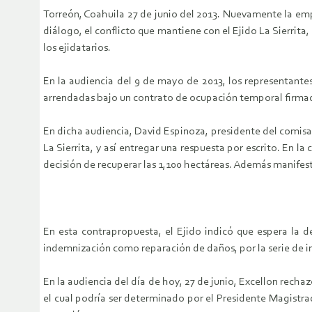
Torreón, Coahuila 27 de junio del 2013. Nuevamente la empr
diálogo, el conflicto que mantiene con el Ejido La Sierrita, 
los ejidatarios.
En la audiencia del 9 de mayo de 2013, los representante
arrendadas bajo un contrato de ocupación temporal firmado 
En dicha audiencia, David Espinoza, presidente del comisa
La Sierrita, y así entregar una respuesta por escrito. En 
decisión de recuperar las 1,100 hectáreas. Además manifest
En esta contrapropuesta, el Ejido indicó que espera la d
indemnización como reparación de daños, por la serie de i
En la audiencia del día de hoy, 27 de junio, Excellon recha
el cual podría ser determinado por el Presidente Magistrad