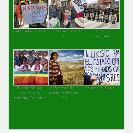
Vale mata, Brasil
Tía María no va !
Orinoco,
Perú
Venezuela
Pueblo Shuar
defensora de la
Caimanes, Chile
dice no a la
tierra, Melchora,
minería, Ecuador
Perú