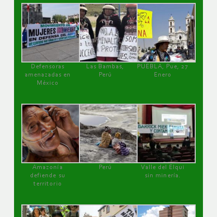
Defensoras
Las Bambas,
PUEBLA, Pue, 27
amenazadas en
Perú
Enero
México
Amazonía
Perú
Valle del Elqui
defiende su
sin minería.
territorio