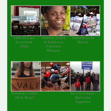
Valle de Elqui
Atentan contra
Defensoras de
sin minería.
la Defensora
Bolivia
Chile
Francisca
Márquez
Protestas contra
No a la minería ,
VALE, Brasil
Bariloche,
Argentina