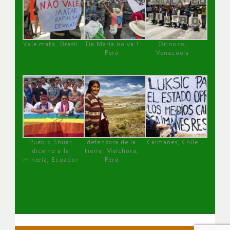
Vale mata, Brasil
Tía María no va !
Orinoco,
Perú
Venezuela
Pueblo Shuar
defensora de la
Caimanes, Chile
dice no a la
tierra, Melchora,
minería, Ecuador
Perú