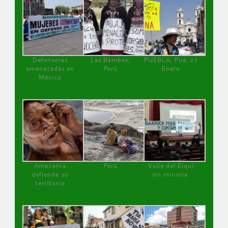
Defensoras
Las Bambas,
PUEBLA, Pue, 27
amenazadas en
Perú
Enero
México
Amazonía
Perú
Valle del Elqui
defiende su
sin minería.
territorio