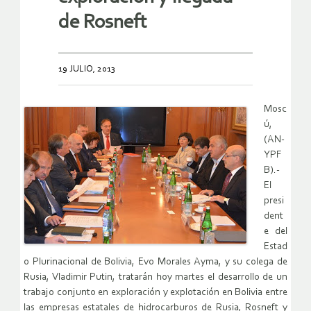
de Rosneft
19 JULIO, 2013
Mosc
ú,
(AN-
YPF
B).-
El
presi
dent
e del
Estad
o Plurinacional de Bolivia, Evo Morales Ayma, y su colega de
Rusia, Vladimir Putin, tratarán hoy martes el desarrollo de un
trabajo conjunto en exploración y explotación en Bolivia entre
las empresas estatales de hidrocarburos de Rusia, Rosneft y