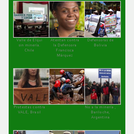
Valle de Elqui
Atentan contra
Defensoras de
sin minería.
la Defensora
Bolivia
Chile
Francisca
Márquez
Protestas contra
No a la minería ,
VALE, Brasil
Bariloche,
Argentina