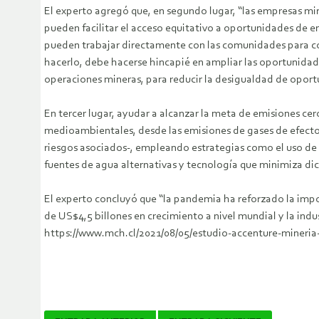
El experto agregó que, en segundo lugar, “las empresas mi
pueden facilitar el acceso equitativo a oportunidades de e
pueden trabajar directamente con las comunidades para comp
hacerlo, debe hacerse hincapié en ampliar las oportunidades
operaciones mineras, para reducir la desigualdad de oport
En tercer lugar, ayudar a alcanzar la meta de emisiones cer
medioambientales, desde las emisiones de gases de efecto i
riesgos asociados-, empleando estrategias como el uso de 
fuentes de agua alternativas y tecnología que minimiza di
El experto concluyó que “la pandemia ha reforzado la impo
de US$4,5 billones en crecimiento a nivel mundial y la ind
https://www.mch.cl/2021/08/05/estudio-accenture-mineria-