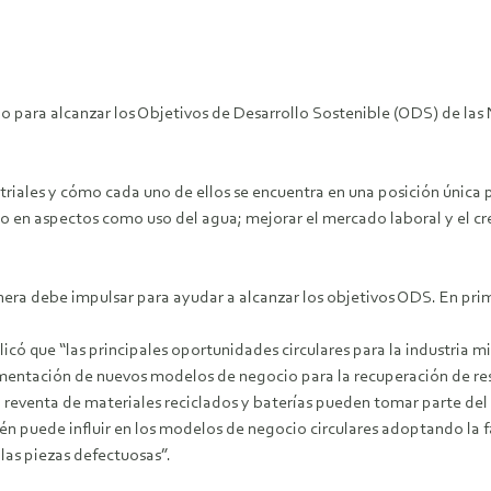
para alcanzar los Objetivos de Desarrollo Sostenible (ODS) de las Na
riales y cómo cada uno de ellos se encuentra en una posición única p
o en aspectos como uso del agua; mejorar el mercado laboral y el c
inera debe impulsar para ayudar a alcanzar los objetivos ODS. En prime
plicó que “las principales oportunidades circulares para la industria 
ementación de nuevos modelos de negocio para la recuperación de re
 la reventa de materiales reciclados y baterías pueden tomar parte d
ién puede influir en los modelos de negocio circulares adoptando la f
 las piezas defectuosas”.