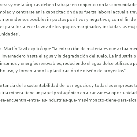
neras y metalúrgicas deben trabajar en conjunto con las comunidades
mpleo y centrarse en la capacitación de su fuerza laboral actual a 
render sus posibles impactos positivos y negativos, con el fin de in
 para fortalecer la voz de los grupos marginados, incluidas las muje
unidades”.
o. Martín Tavil explicó que “la extracción de materiales que actualm
nvernadero hasta el agua y la degradación del suelo. La industria pu
insumos y energías renovables, reduciendo el agua dulce utilizada p
cho uso, y fomentando la planificación de diseño de proyectos”.
rtancia de la sustentabilidad de los negocios y todas las empresas 
ustria minera tiene un papel protagónico en alcanzar esa oportunidad
se-encuentra-entre-las-industrias-que-mas-impacto-tiene-para-alca