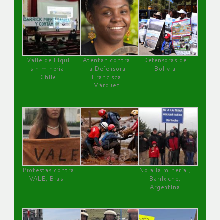
Valle de Elqui
Atentan contra
Defensoras de
sin minería.
la Defensora
Bolivia
Chile
Francisca
Márquez
Protestas contra
No a la minería ,
VALE, Brasil
Bariloche,
Argentina