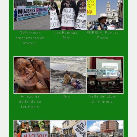
Defensoras
Las Bambas,
PUEBLA, Pue, 27
amenazadas en
Perú
Enero
México
Amazonía
Perú
Valle del Elqui
defiende su
sin minería.
territorio