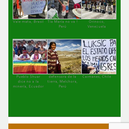
Vale mata, Brasil
Tía María no va !
Orinoco,
Perú
Venezuela
Pueblo Shuar
defensora de la
Caimanes, Chile
dice no a la
tierra, Melchora,
minería, Ecuador
Perú