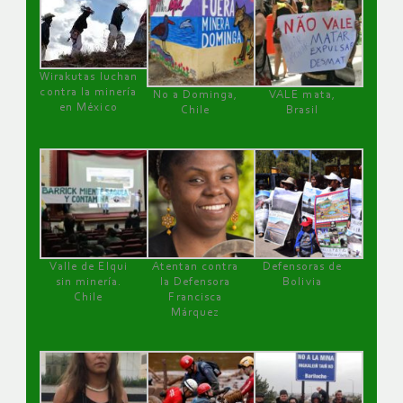
Wirakutas luchan
contra la minería
No a Dominga,
VALE mata,
en México
Chile
Brasil
Valle de Elqui
Atentan contra
Defensoras de
sin minería.
la Defensora
Bolivia
Chile
Francisca
Márquez