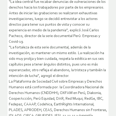
“La idea central fue recabar denuncias de vulneraciones de los
derechos hacia los trabajadores por parte de los empresarios.
Antes de iniciar las grabaciones se realizaron exhaustivas
investigaciones, luego se decidió entrevistar a los actores
directos para tener sus puntos de vista y conocer su
experiencia en medio de la pandemia”, explicó José Carlos
Pacheco, director de la serie documental Perú: Empresas y
Covid-19.
“La fortaleza de esta serie documental, además de la
investigación, es mantener un mismo estilo. La realización ha
sido muy prolija y bien cuidada, respeta la estética en sus seis
capítulos pese a tener ángulos distintos; pues uno es más
esperanzador, otro refleja el abandono, la tristeza y también la
intención de lucha”, agregó el director.
La Plataforma de Sociedad Civil sobre Empresas y Derechos
Humanos está conformada por: la Coordinadora Nacional de
Derechos Humanos (CNDDHH), OXFAM en Perú, Diakonia,
CooperAcción, Perú Equidad, DAR, Red Muqui, RedGe, IBC,
Fedepaz, CAAAP, Codehica, EarthRights International,
PLADES, APRODEH, CEAS, Derechos Humanos sin Fronteras,
IDLADS, CIPCA, GRUFIDES, IESI, 11.11.11 y Amnistía