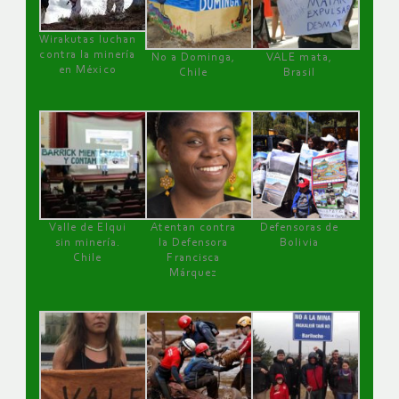
Wirakutas luchan
contra la minería
No a Dominga,
VALE mata,
en México
Chile
Brasil
Valle de Elqui
Atentan contra
Defensoras de
sin minería.
la Defensora
Bolivia
Chile
Francisca
Márquez