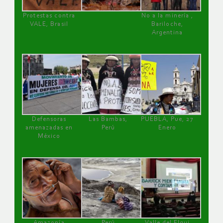
Protestas contra
No a la minería ,
VALE, Brasil
Bariloche,
Argentina
Defensoras
Las Bambas,
PUEBLA, Pue, 27
amenazadas en
Perú
Enero
México
Amazonía
Perú
Valle del Elqui