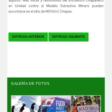
adjunto. Más voces y testimonios del Encuentro Chiapaneco
en Unidad contra el Modelo Extractivo Minero pueden
escucharse en el sitio de MOVIAC Chiapas.
Navegador
ENTRADA ANTERIOR
ENTRADA SIGUIENTE
de
artículos
GALERÌA DE FOTOS