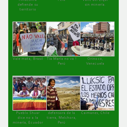
defiende su
sin minería.
territorio
Vale mata, Brasil
Tía María no va !
Orinoco,
Perú
Venezuela
Pueblo Shuar
defensora de la
Caimanes, Chile
dice no a la
tierra, Melchora,
minería, Ecuador
Perú