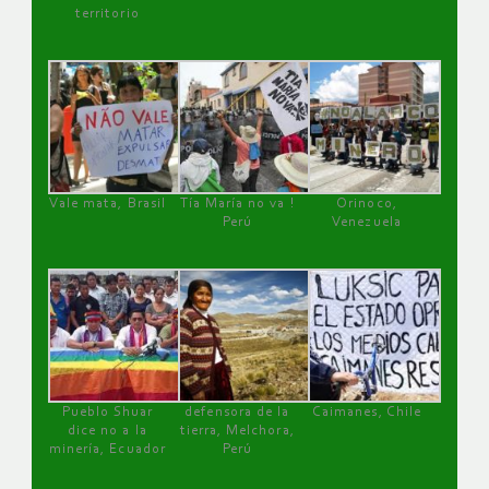
territorio
Vale mata, Brasil
Tía María no va !
Orinoco,
Perú
Venezuela
Pueblo Shuar
defensora de la
Caimanes, Chile
dice no a la
tierra, Melchora,
minería, Ecuador
Perú