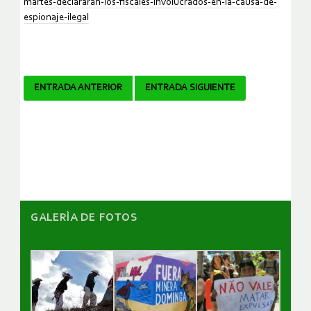
martes-declararan-los-fiscales-involucrados-en-la-causa-de-
espionaje-ilegal
Navegador
ENTRADA ANTERIOR
ENTRADA SIGUIENTE
de
artículos
GALERÌA DE FOTOS