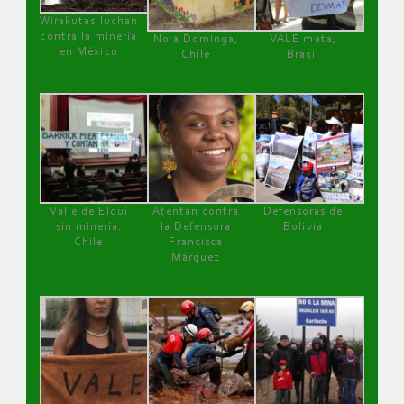
Wirakutas luchan
contra la minería
No a Dominga,
VALE mata,
en México
Chile
Brasil
Valle de Elqui
Atentan contra
Defensoras de
sin minería.
la Defensora
Bolivia
Chile
Francisca
Márquez