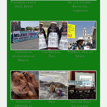
Protestas contra
No a la minería ,
VALE, Brasil
Bariloche,
Argentina
Defensoras
Las Bambas,
PUEBLA, Pue, 27
amenazadas en
Perú
Enero
México
Amazonía
Perú
Valle del Elqui
defiende su
sin minería.