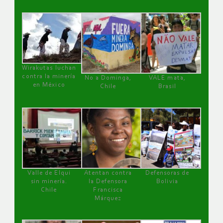
Wirakutas luchan
contra la minería
No a Dominga,
VALE mata,
en México
Chile
Brasil
Valle de Elqui
Atentan contra
Defensoras de
sin minería.
la Defensora
Bolivia
Chile
Francisca
Márquez