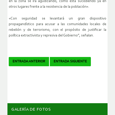
en la zona se irá agudizando, como está sucediendo ya en
otros lugares frente a la resistencia de la población».
«Con seguridad se levantará un gran dispositivo
propagandístico para acusar a las comunidades locales de
rebelión y de terrorismo, con el propósito de justificar la
política extractivista y represiva del Gobierno”, señalan.
Navegador
ENTRADA ANTERIOR
ENTRADA SIGUIENTE
de
artículos
GALERÌA DE FOTOS