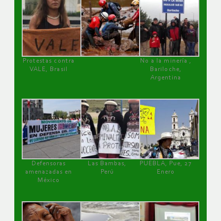
Protestas contra
No a la minería ,
VALE, Brasil
Bariloche,
Argentina
Defensoras
Las Bambas,
PUEBLA, Pue, 27
amenazadas en
Perú
Enero
México