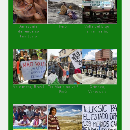
Amazonía
Perú
Valle del Elqui
defiende su
sin minería.
territorio
Vale mata, Brasil
Tía María no va !
Orinoco,
Perú
Venezuela