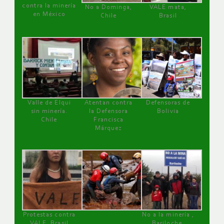
contra la minería
No a Dominga,
VALE mata,
en México
Chile
Brasil
Valle de Elqui
Atentan contra
Defensoras de
sin minería.
la Defensora
Bolivia
Chile
Francisca
Márquez
Protestas contra
No a la minería ,
VALE, Brasil
Bariloche,