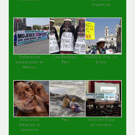
Argentina
Defensoras
Las Bambas,
PUEBLA, Pue, 27
amenazadas en
Perú
Enero
México
Amazonía
Perú
Valle del Elqui
defiende su
sin minería.
territorio