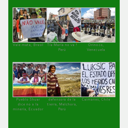
Vale mata, Brasil
Tía María no va !
Orinoco,
Perú
Venezuela
Pueblo Shuar
defensora de la
Caimanes, Chile
dice no a la
tierra, Melchora,
minería, Ecuador
Perú