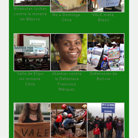
Wirakutas luchan
contra la minería
No a Dominga,
VALE mata,
en México
Chile
Brasil
Valle de Elqui
Atentan contra
Defensoras de
sin minería.
la Defensora
Bolivia
Chile
Francisca
Márquez