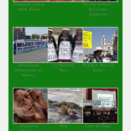
Protestas contra
No a la minería ,
VALE, Brasil
Bariloche,
Argentina
Defensoras
Las Bambas,
PUEBLA, Pue, 27
amenazadas en
Perú
Enero
México
Amazonía
Perú
Valle del Elqui