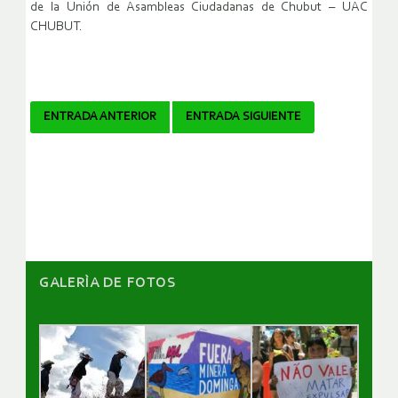
de la Unión de Asambleas Ciudadanas de Chubut – UAC
CHUBUT.
Navegador
ENTRADA ANTERIOR
ENTRADA SIGUIENTE
de
artículos
GALERÌA DE FOTOS