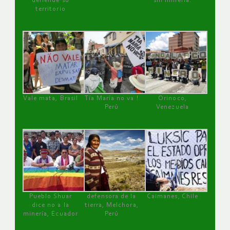
defiende su
sin minería.
territorio
Vale mata, Brasil
Tía María no va !
Orinoco,
Perú
Venezuela
Pueblo Shuar
defensora de la
Caimanes, Chile
dice no a la
tierra, Melchora,
minería, Ecuador
Perú