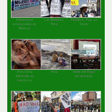
Defensoras
Las Bambas,
PUEBLA, Pue, 27
amenazadas en
Perú
Enero
México
Amazonía
Perú
Valle del Elqui
defiende su
sin minería.
territorio