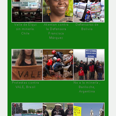
Valle de Elqui
Atentan contra
Defensoras de
sin minería.
la Defensora
Bolivia
Chile
Francisca
Márquez
Protestas contra
No a la minería ,
VALE, Brasil
Bariloche,
Argentina