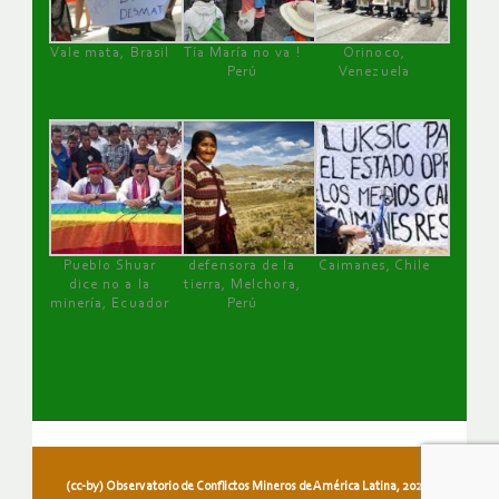
Vale mata, Brasil
Tía María no va !
Orinoco,
Perú
Venezuela
Pueblo Shuar
defensora de la
Caimanes, Chile
dice no a la
tierra, Melchora,
minería, Ecuador
Perú
(cc-by) Observatorio de Conflictos Mineros de América Latina, 2026