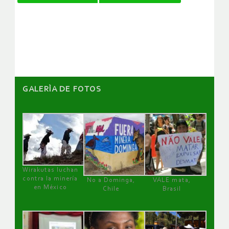
de
artículos
GALERÌA DE FOTOS
Wirakutas luchan
contra la minería
No a Dominga,
VALE mata,
en México
Chile
Brasil