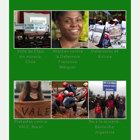
Valle de Elqui
Atentan contra
Defensoras de
sin minería.
la Defensora
Bolivia
Chile
Francisca
Márquez
Protestas contra
No a la minería ,
VALE, Brasil
Bariloche,
Argentina