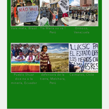
Vale mata, Brasil
Tía María no va !
Orinoco,
Perú
Venezuela
Pueblo Shuar
defensora de la
Caimanes, Chile
dice no a la
tierra, Melchora,
minería, Ecuador
Perú