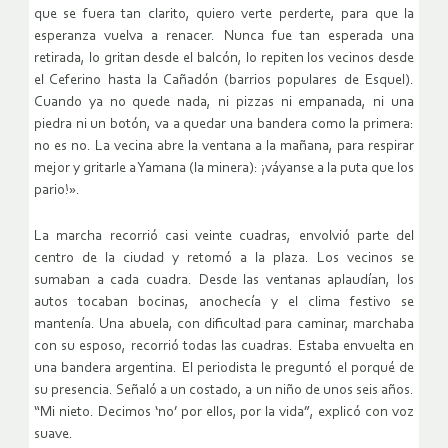
que se fuera tan clarito, quiero verte perderte, para que la
esperanza vuelva a renacer. Nunca fue tan esperada una
retirada, lo gritan desde el balcón, lo repiten los vecinos desde
el Ceferino hasta la Cañadón (barrios populares de Esquel).
Cuando ya no quede nada, ni pizzas ni empanada, ni una
piedra ni un botón, va a quedar una bandera como la primera:
no es no. La vecina abre la ventana a la mañana, para respirar
mejor y gritarle a Yamana (la minera): ¡váyanse a la puta que los
pario!».
La marcha recorrió casi veinte cuadras, envolvió parte del
centro de la ciudad y retomó a la plaza. Los vecinos se
sumaban a cada cuadra. Desde las ventanas aplaudían, los
autos tocaban bocinas, anochecía y el clima festivo se
mantenía. Una abuela, con dificultad para caminar, marchaba
con su esposo, recorrió todas las cuadras. Estaba envuelta en
una bandera argentina. El periodista le preguntó el porqué de
su presencia. Señaló a un costado, a un niño de unos seis años.
“Mi nieto. Decimos ‘no’ por ellos, por la vida”, explicó con voz
suave.