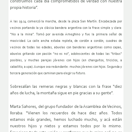
construimos cada día comprometidos de verdad con nuestra
propia historia”.
A las 19.14 comenzó la marcha, desde la plaza San Martín. Encabezada por
vecinos portando la ya clásica bandera argentina con la frase simple y clara:
“No a la mina”. Tomó por avenida Ameghino y fue la primera señal de
masividad. La calle ancha estaba repleta, de cordón a cordón, cuadras de
vecinos de todas las edades, abuelas con banderas argentinas como capas,
abuelos gritando con pasión “no es no”, adolescentes de todas las “tribus”
posibles, y muchas parejas jóvenes con hijos (en changuitos, triciclos, a
caballito, a upa). Aunque sea redundante: muchos jóvenes con hijos. Segunda y
tercera generación que caminan para elegir su futuro.
Sobresalían las remeras negras y blancas con la frase “diez
años de lucha, la montaña sigue en pie gracias a su gente”.
Marta Sahores, del grupo fundador de la Asamblea de Vecinos,
lloraba: “Vienen los recuerdos de hace diez años. Todos
estamos más grandes, hemos luchado mucho, y acá están
nuestros hijos y nietos y estamos todos por lo mismo.