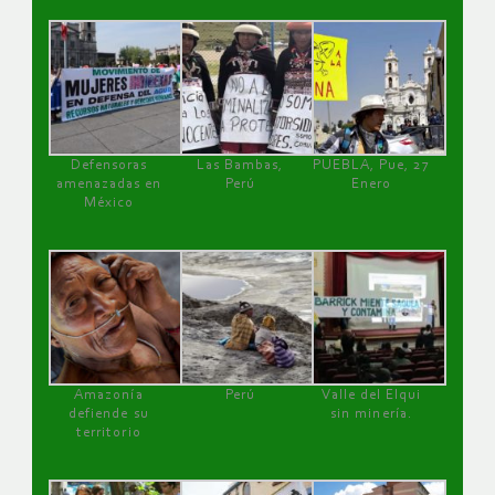
Defensoras
Las Bambas,
PUEBLA, Pue, 27
amenazadas en
Perú
Enero
México
Amazonía
Perú
Valle del Elqui
defiende su
sin minería.
territorio