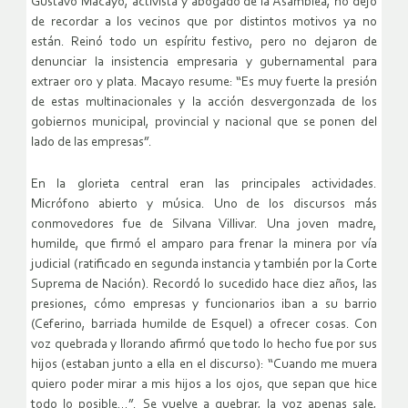
Gustavo Macayo, activista y abogado de la Asamblea, no dejó
de recordar a los vecinos que por distintos motivos ya no
están. Reinó todo un espíritu festivo, pero no dejaron de
denunciar la insistencia empresaria y gubernamental para
extraer oro y plata. Macayo resume: “Es muy fuerte la presión
de estas multinacionales y la acción desvergonzada de los
gobiernos municipal, provincial y nacional que se ponen del
lado de las empresas”.
En la glorieta central eran las principales actividades.
Micrófono abierto y música. Uno de los discursos más
conmovedores fue de Silvana Villivar. Una joven madre,
humilde, que firmó el amparo para frenar la minera por vía
judicial (ratificado en segunda instancia y también por la Corte
Suprema de Nación). Recordó lo sucedido hace diez años, las
presiones, cómo empresas y funcionarios iban a su barrio
(Ceferino, barriada humilde de Esquel) a ofrecer cosas. Con
voz quebrada y llorando afirmó que todo lo hecho fue por sus
hijos (estaban junto a ella en el discurso): “Cuando me muera
quiero poder mirar a mis hijos a los ojos, que sepan que hice
todo lo posible…”. Se vuelve a quebrar, la voz apenas sale,