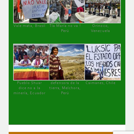
Vale mata, Brasil
Tía María no va !
Orinoco,
Perú
Venezuela
Pueblo Shuar
defensora de la
Caimanes, Chile
dice no a la
tierra, Melchora,
minería, Ecuador
Perú