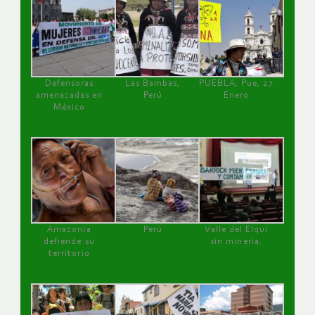
Defensoras
Las Bambas,
PUEBLA, Pue, 27
amenazadas en
Perú
Enero
México
Amazonía
Perú
Valle del Elqui
defiende su
sin minería.
territorio