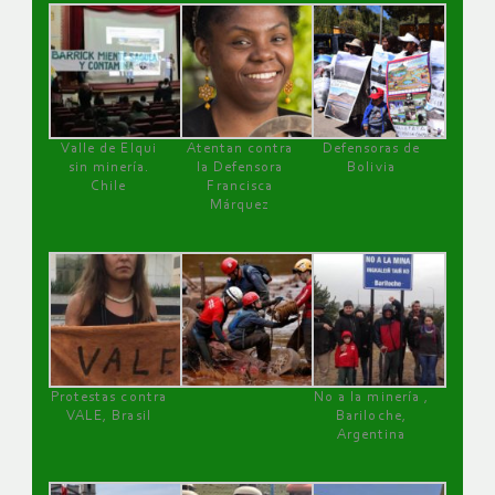
Valle de Elqui
Atentan contra
Defensoras de
sin minería.
la Defensora
Bolivia
Chile
Francisca
Márquez
Protestas contra
No a la minería ,
VALE, Brasil
Bariloche,
Argentina