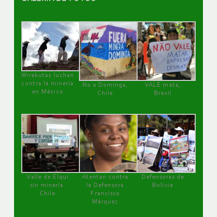
Wirakutas luchan
contra la minería
No a Dominga,
VALE mata,
en México
Chile
Brasil
Valle de Elqui
Atentan contra
Defensoras de
sin minería.
la Defensora
Bolivia
Chile
Francisca
Márquez