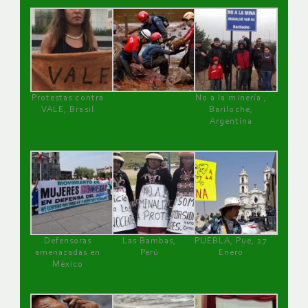
Protestas contra
No a la minería ,
VALE, Brasil
Bariloche,
Argentina
Defensoras
Las Bambas,
PUEBLA, Pue, 27
amenazadas en
Perú
Enero
México