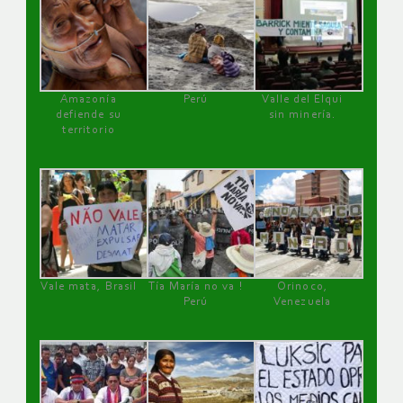
Amazonía
Perú
Valle del Elqui
defiende su
sin minería.
territorio
Vale mata, Brasil
Tía María no va !
Orinoco,
Perú
Venezuela