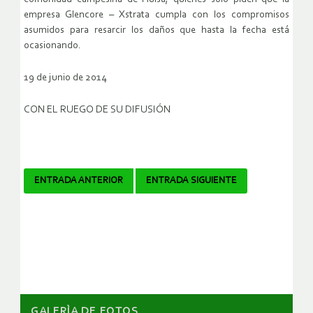
empresa Glencore – Xstrata cumpla con los compromisos
asumidos para resarcir los daños que hasta la fecha está
ocasionando.
19 de junio de 2014
CON EL RUEGO DE SU DIFUSIÓN
Navegador
ENTRADA ANTERIOR
ENTRADA SIGUIENTE
de
artículos
GALERÌA DE FOTOS