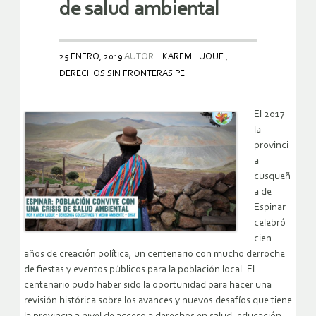
de salud ambiental
25 ENERO, 2019
AUTOR:
KAREM LUQUE ,
DERECHOS SIN FRONTERAS.PE
El 2017
la
provinci
a
cusqueñ
a de
Espinar
celebró
cien
años de creación política, un centenario con mucho derroche
de fiestas y eventos públicos para la población local. El
centenario pudo haber sido la oportunidad para hacer una
revisión histórica sobre los avances y nuevos desafíos que tiene