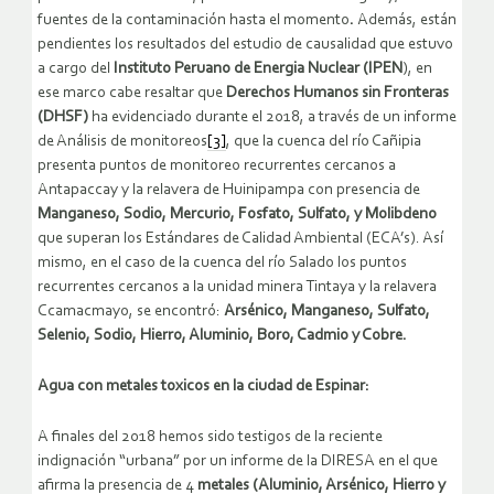
fuentes de la contaminación hasta el momento
.
Además, están
pendientes los resultados del estudio de causalidad que estuvo
a cargo del
Instituto Peruano de Energia Nuclear (IPEN
), en
ese marco cabe resaltar que
Derechos Humanos sin Fronteras
(DHSF)
ha evidenciado durante el 2018, a través de un informe
de Análisis de monitoreos
[3]
, que la cuenca del río Cañipia
presenta puntos de monitoreo recurrentes cercanos a
Antapaccay y la relavera de Huinipampa con presencia de
Manganeso, Sodio, Mercurio, Fosfato, Sulfato, y Molibdeno
que superan los Estándares de Calidad Ambiental (ECA’s). Así
mismo, en el caso de la cuenca del río Salado los puntos
recurrentes cercanos a la unidad minera Tintaya y la relavera
Ccamacmayo, se encontró:
Arsénico, Manganeso, Sulfato,
Selenio, Sodio, Hierro, Aluminio, Boro, Cadmio y Cobre.
Agua con metales toxicos en la ciudad de Espinar:
A finales del 2018 hemos sido testigos de la reciente
indignación “urbana” por un informe de la DIRESA en el que
afirma la presencia de 4
metales (Aluminio, Arsénico, Hierro y