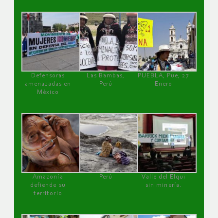
Defensoras
Las Bambas,
PUEBLA, Pue, 27
amenazadas en
Perú
Enero
México
Amazonía
Perú
Valle del Elqui
defiende su
sin minería.
territorio