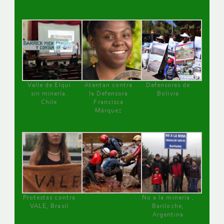
Valle de Elqui
Atentan contra
Defensoras de
sin minería.
la Defensora
Bolivia
Chile
Francisca
Márquez
Protestas contra
No a la minería ,
VALE, Brasil
Bariloche,
Argentina