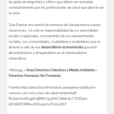
las guías de diagnóstico clínico que deben ser revisadas
constantemente por los profesionales de salud que laboran en
la zona.
Que Espinar encuentre las maneras de sobreponerse a estas
situaciones, no solo es responsabilidad de sus autoridades
locales y regionales, sino también de sus representantes
sociales, sus comunidades, ciudadanas y ciudadanos que se
atrevan a salir de ese
desarrollismo economicista
que está
absorbiéndolos y atrapándolos en el individualismo
sistemático.
*Bióloga,
– Área Derechos Colectivos y Medio Ambiente –
Derechos Humanos Sin Fronteras.
Fuente:http://derechosinfronteras.pe/espinar-poblacion-
convive-con-una-crisis-de-salud-ambiental/?
fbclid=IwAR2gIiKqBWICi53SHCSWek-kLCTDID9m-
6ZU6XEOMXu2EEhogzA1Pmb1QhY