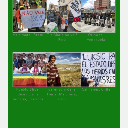
Vale mata, Brasil
Tía María no va !
Orinoco,
Perú
Venezuela
Pueblo Shuar
defensora de la
Caimanes, Chile
dice no a la
tierra, Melchora,
minería, Ecuador
Perú