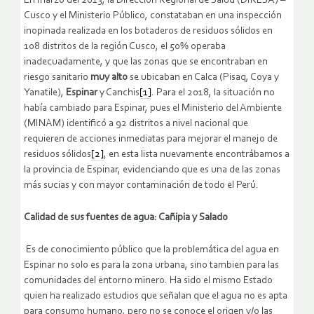
En marzo del 2013, la Dirección Regional de Salud (DIRESA) –
Cusco y el Ministerio Público, constataban en una inspección
inopinada realizada en los botaderos de residuos sólidos en
108 distritos de la región Cusco, el 50% operaba
inadecuadamente, y que las zonas que se encontraban en
riesgo sanitario
muy alto
se ubicaban en Calca (Pisaq, Coya y
Yanatile),
Espinar
y Canchis
[1]
. Para el 2018, la situación no
había cambiado para Espinar, pues el Ministerio del Ambiente
(MINAM) identificó a 92 distritos a nivel nacional que
requieren de acciones inmediatas para mejorar el manejo de
residuos sólidos
[2]
, en esta lista nuevamente encontrábamos a
la provincia de Espinar, evidenciando que es una de las zonas
más sucias y con mayor contaminación de todo el Perú.
Calidad de sus fuentes de agua: Cañipia y Salado
Es de conocimiento público que la problemática del agua en
Espinar no solo es para la zona urbana, sino tambien para las
comunidades del entorno minero. Ha sido el mismo Estado
quien ha realizado estudios que señalan que el agua no es apta
para consumo humano, pero no se conoce el origen y/o las