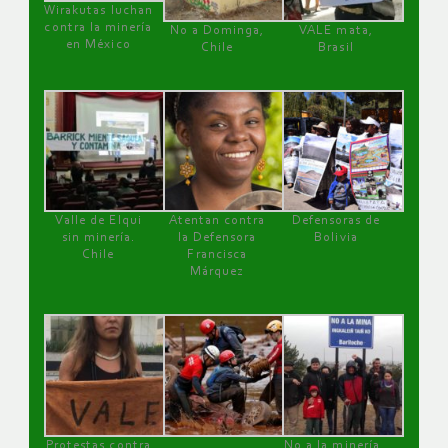
Wirakutas luchan
contra la minería
No a Dominga,
VALE mata,
en México
Chile
Brasil
Valle de Elqui
Atentan contra
Defensoras de
sin minería.
la Defensora
Bolivia
Chile
Francisca
Márquez
Protestas contra
No a la minería ,