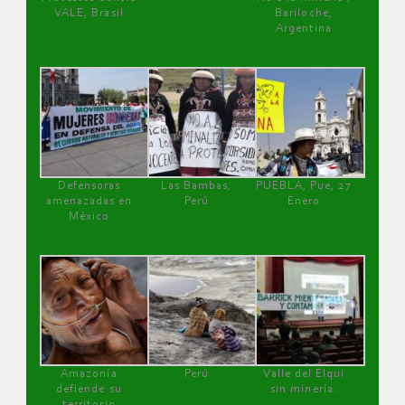
VALE, Brasil
Bariloche,
Argentina
Defensoras
Las Bambas,
PUEBLA, Pue, 27
amenazadas en
Perú
Enero
México
Amazonía
Perú
Valle del Elqui
defiende su
sin minería.
territorio