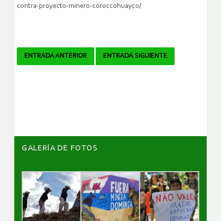
contra-proyecto-minero-coroccohuayco/
Navegador
ENTRADA ANTERIOR
ENTRADA SIGUIENTE
de
artículos
GALERÌA DE FOTOS