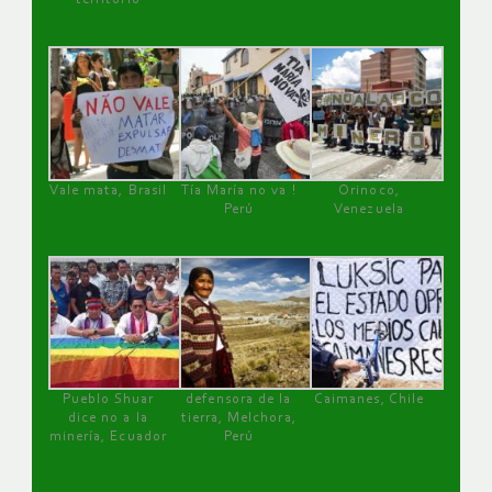
Vale mata, Brasil
Tía María no va !
Orinoco,
Perú
Venezuela
Pueblo Shuar
defensora de la
Caimanes, Chile
dice no a la
tierra, Melchora,
minería, Ecuador
Perú