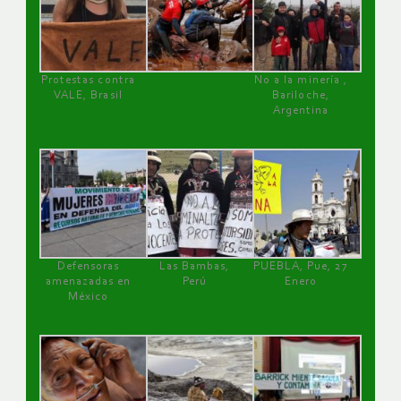
Protestas contra
No a la minería ,
VALE, Brasil
Bariloche,
Argentina
Defensoras
Las Bambas,
PUEBLA, Pue, 27
amenazadas en
Perú
Enero
México