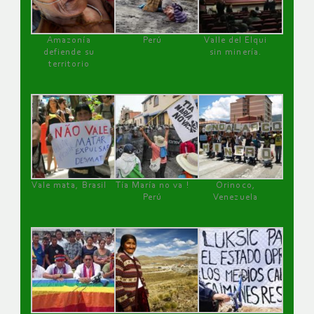
Amazonía
Perú
Valle del Elqui
defiende su
sin minería.
territorio
Vale mata, Brasil
Tía María no va !
Orinoco,
Perú
Venezuela