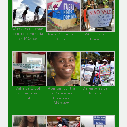
Wirakutas luchan
contra la minería
No a Dominga,
VALE mata,
en México
Chile
Brasil
Valle de Elqui
Atentan contra
Defensoras de
sin minería.
la Defensora
Bolivia
Chile
Francisca
Márquez