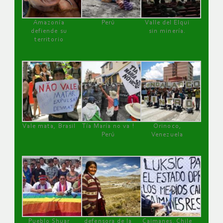
Amazonía
Perú
Valle del Elqui
defiende su
sin minería.
territorio
Vale mata, Brasil
Tía María no va !
Orinoco,
Perú
Venezuela
Pueblo Shuar
defensora de la
Caimanes, Chile