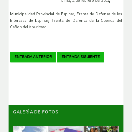
Lima, 4 de febrero del 2014
Municipalidad Provincial de Espinar; Frente de Defensa de los
Intereses de Espinar; Frente de Defensa de la Cuenca del
Cañon del Apurimac.
Navegador
ENTRADA ANTERIOR
ENTRADA SIGUIENTE
de
artículos
GALERÌA DE FOTOS