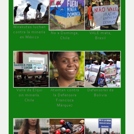
Wirakutas luchan
contra la minería
No a Dominga,
VALE mata,
en México
Chile
Brasil
Valle de Elqui
Atentan contra
Defensoras de
sin minería.
la Defensora
Bolivia
Chile
Francisca
Márquez