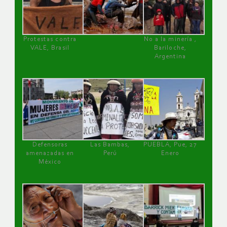
Protestas contra
No a la minería ,
VALE, Brasil
Bariloche,
Argentina
Defensoras
Las Bambas,
PUEBLA, Pue, 27
amenazadas en
Perú
Enero
México