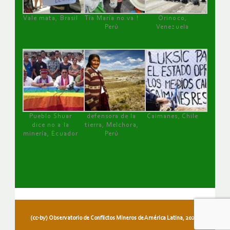
Vale mata, Brasil
Tía María no va !
Orinoco,
Perú
Venezuela
Pueblo Shuar
defensora de la
Caimanes, Chile
dice no a la
tierra, Melchora,
minería, Ecuador
Perú
(cc-by) Observatorio de Conflictos Mineros de América Latina, 2026