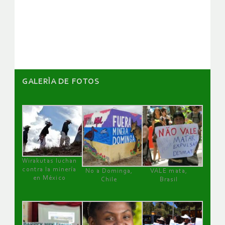
de
artículos
GALERÌA DE FOTOS
Wirakutas luchan
contra la minería
No a Dominga,
VALE mata,
en México
Chile
Brasil