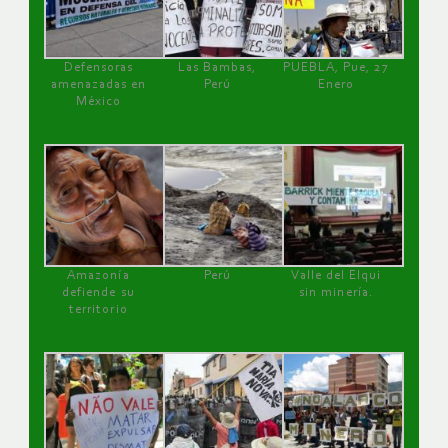
Defensoras
Las Bambas,
PUEBLA, Pue, 27
amenazadas en
Perú
Enero
México
Amazonía
Perú
Valle del Elqui
defiende su
sin minería.
territorio