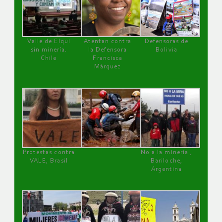
Valle de Elqui
Atentan contra
Defensoras de
sin minería.
la Defensora
Bolivia
Chile
Francisca
Márquez
Protestas contra
No a la minería ,
VALE, Brasil
Bariloche,
Argentina