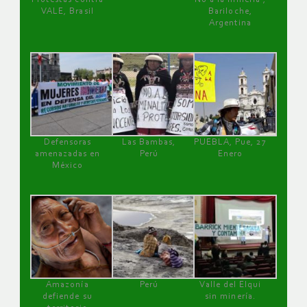
VALE, Brasil
Bariloche,
Argentina
Defensoras
Las Bambas,
PUEBLA, Pue, 27
amenazadas en
Perú
Enero
México
Amazonía
Perú
Valle del Elqui
defiende su
sin minería.