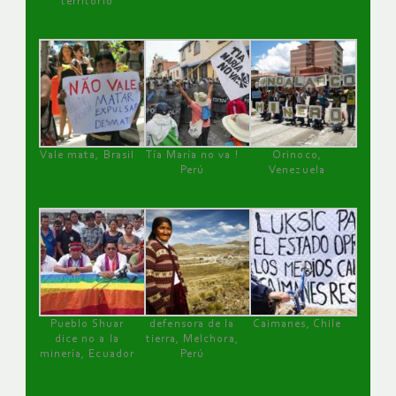
territorio
Vale mata, Brasil
Tía María no va !
Orinoco,
Perú
Venezuela
Pueblo Shuar
defensora de la
Caimanes, Chile
dice no a la
tierra, Melchora,
minería, Ecuador
Perú