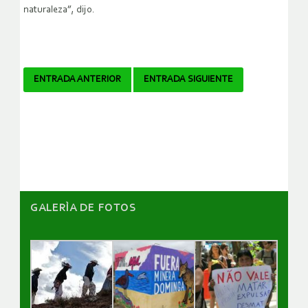
naturaleza”, dijo.
Navegador
ENTRADA ANTERIOR
ENTRADA SIGUIENTE
de
artículos
GALERÌA DE FOTOS