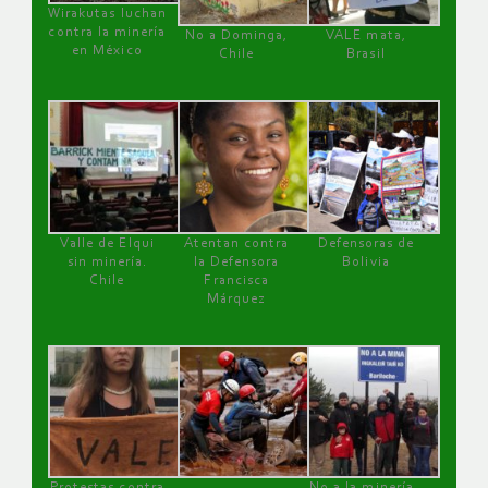
Wirakutas luchan
contra la minería
No a Dominga,
VALE mata,
en México
Chile
Brasil
Valle de Elqui
Atentan contra
Defensoras de
sin minería.
la Defensora
Bolivia
Chile
Francisca
Márquez
Protestas contra
No a la minería ,