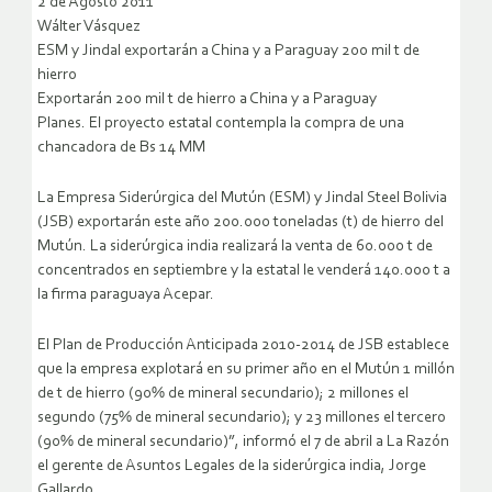
2 de Agosto 2011
Wálter Vásquez
ESM y Jindal exportarán a China y a Paraguay 200 mil t de
hierro
Exportarán 200 mil t de hierro a China y a Paraguay
Planes. El proyecto estatal contempla la compra de una
chancadora de Bs 14 MM
La Empresa Siderúrgica del Mutún (ESM) y Jindal Steel Bolivia
(JSB) exportarán este año 200.000 toneladas (t) de hierro del
Mutún. La siderúrgica india realizará la venta de 60.000 t de
concentrados en septiembre y la estatal le venderá 140.000 t a
la firma paraguaya Acepar.
El Plan de Producción Anticipada 2010-2014 de JSB establece
que la empresa explotará en su primer año en el Mutún 1 millón
de t de hierro (90% de mineral secundario); 2 millones el
segundo (75% de mineral secundario); y 23 millones el tercero
(90% de mineral secundario)”, informó el 7 de abril a La Razón
el gerente de Asuntos Legales de la siderúrgica india, Jorge
Gallardo.