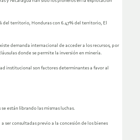
ras y Nicaragua han sido los pioneros en la explotación
del territorio, Honduras con 6.47% del territorio, El
existe demanda internacional de acceder a los recursos, por
cláusulas donde se permite la inversión en minería.
dad institucional son factores determinantes a favor al
 se están librando las mismas luchas.
a ser consultadas previo a la concesión de los bienes