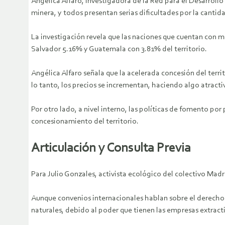
Angélica Alfaro, investigadora de la Red para el Desarroll
minera, y todos presentan serias dificultades por la cantid
La investigación revela que las naciones que cuentan con má
Salvador 5.16% y Guatemala con 3.81% del territorio.
Angélica Alfaro señala que la acelerada concesión del terri
lo tanto, los precios se incrementan, haciendo algo atracti
Por otro lado, a nivel interno, las políticas de fomento por
concesionamiento del territorio.
Articulación y Consulta Previa
Para Julio Gonzales, activista ecológico del colectivo Mad
Aunque convenios internacionales hablan sobre el derecho q
naturales, debido al poder que tienen las empresas extrac