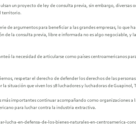
pulsan un proyecto de ley de consulta previa, sin embargo, diversas o
 territorio.
rie de argumentos para beneficiar a las grandes empresas, lo que ha
ión de la consulta previa, libre e informada no es algo negociable, y 
planteó la necesidad de articularse como países centroamericanos par
ernos, respetar el derecho de defender los derechos de las personas 
r la situación que viven los 18 luchadores y luchadoras de Guapinol, 
os más importantes continuar acompañando como organizaciones a 
icano para luchar contra la industria extractiva.
lar-lucha-en-defensa-de-los-bienes-naturales-en-centroamerica-con