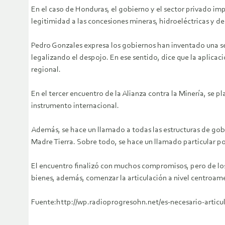
En el caso de Honduras, el gobierno y el sector privado im
legitimidad a las concesiones mineras, hidroeléctricas y del
Pedro Gonzales expresa los gobiernos han inventado una se
legalizando el despojo. En ese sentido, dice que la aplicac
regional.
En el tercer encuentro de la Alianza contra la Minería, se 
instrumento internacional.
Además, se hace un llamado a todas las estructuras de gobi
Madre Tierra. Sobre todo, se hace un llamado particular po
El encuentro finalizó con muchos compromisos, pero de l
bienes, además, comenzar la articulación a nivel centroamer
Fuente:http://wp.radioprogresohn.net/es-necesario-articu