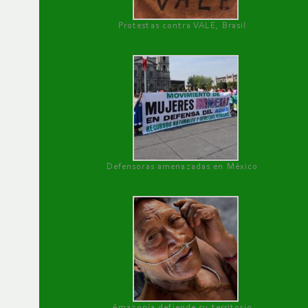
Protestas contra VALE, Brasil
Defensoras amenazadas en México
Amazonía defiende su territorio