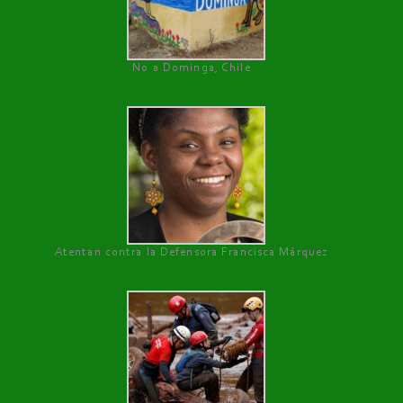
No a Dominga, Chile
Atentan contra la Defensora Francisca Márquez