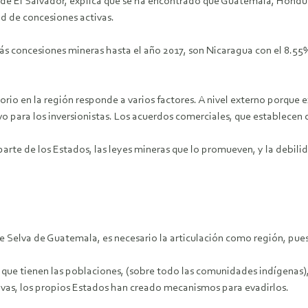
o de El Salvador, explica que se ha encontrado que Guatemala, Hondu
ad de concesiones activas.
s concesiones mineras hasta el año 2017, son Nicaragua con el 8.55% 
torio en la región responde a varios factores. A nivel externo porque 
vo para los inversionistas. Los acuerdos comerciales, que establecen 
 parte de los Estados, las leyes mineras que lo promueven, y la debili
re Selva de Guatemala, es necesario la articulación como región, pues
ue tienen las poblaciones, (sobre todo las comunidades indígenas), 
tivas, los propios Estados han creado mecanismos para evadirlos.