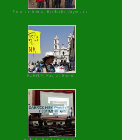
No a la minería , Bariloche, Argentina
PUEBLA, Pue, 27 Enero
Valle del Elqui sin minería.