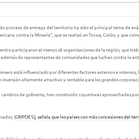
do proceso de entrega del territorio ha sido el principal tema de anál
icana contra la Minería”, que se realizó en Tocoa, Colón, y que coinc
uentro participaron al menos 16 organizaciones de la región, que tr
además de representantes de comunidades que luchan contra la entre
minero está influenciado por diferentes factores externos e internos
e inversión altamente atractivo y rentable para las grandes corporac
o cambios de gobierno, han construido coyunturas aprovechadas por e
vador, (
CRIPDES), señala que los países con más concesiones del terr