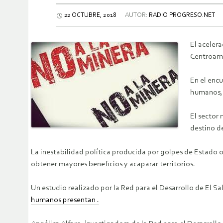
22 OCTUBRE, 2018
AUTOR:
RADIO PROGRESO.NET
El acelera
Centroamer
En el enc
humanos, 
El sector 
destino d
La inestabilidad política producida por golpes de Estado 
obtener mayores beneficios y acaparar territorios.
Un estudio realizado por la Red para el Desarrollo de El Sal
humanos presentan .