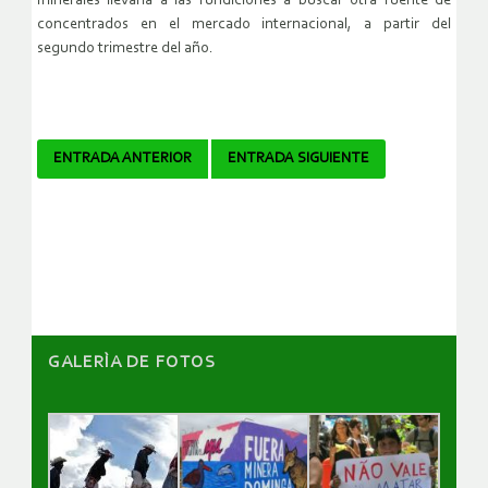
minerales llevaría a las fundiciones a buscar otra fuente de
concentrados en el mercado internacional, a partir del
segundo trimestre del año.
Navegador
ENTRADA ANTERIOR
ENTRADA SIGUIENTE
de
artículos
GALERÌA DE FOTOS