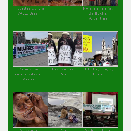
Protestas contra
No a la minería ,
VALE, Brasil
Bariloche,
Argentina
Defensoras
Las Bambas,
PUEBLA, Pue, 27
amenazadas en
Perú
Enero
México
Amazonía
Perú
Valle del Elqui