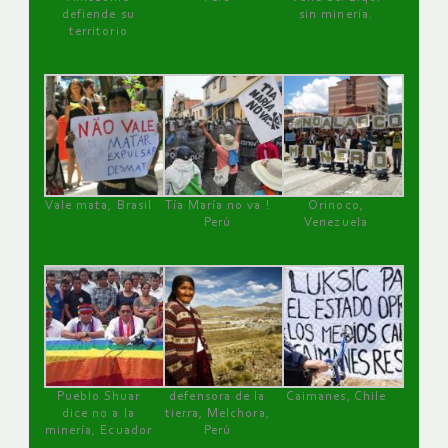
defiende su
sin minería.
territorio
Vale mata, Brasil
Tía María no va !
Orinoco,
Perú
Venezuela
Pueblo Shuar
defensora de la
Caimanes, Chile
dice no a la
tierra, Melchora,
minería, Ecuador
Perú