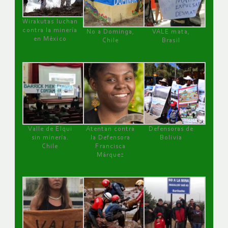
Wirakutas luchan
contra la minería
No a Dominga,
VALE mata,
en México
Chile
Brasil
Valle de Elqui
Atentan contra
Defensoras de
sin minería.
la Defensora
Bolivia
Chile
Francisca
Márquez