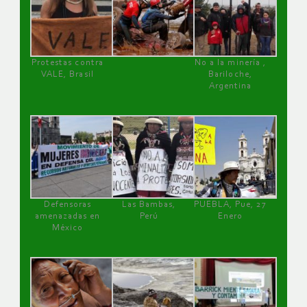
Protestas contra
No a la minería ,
VALE, Brasil
Bariloche,
Argentina
Defensoras
Las Bambas,
PUEBLA, Pue, 27
amenazadas en
Perú
Enero
México