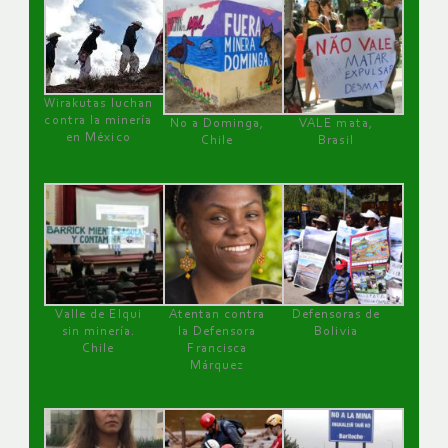
Wirakutas luchan
contra la minería
No a Dominga,
VALE mata,
en México
Chile
Brasil
Valle de Elqui
Atentan contra
Defensoras de
sin minería.
la Defensora
Bolivia
Chile
Francisca
Márquez