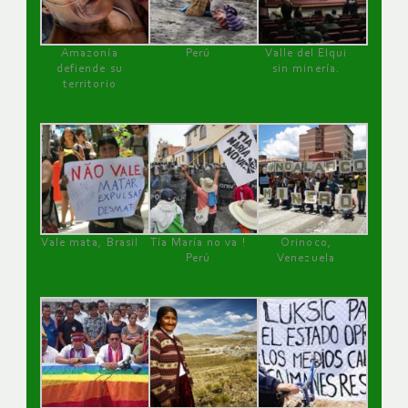
Amazonía
Perú
Valle del Elqui
defiende su
sin minería.
territorio
Vale mata, Brasil
Tía María no va !
Orinoco,
Perú
Venezuela