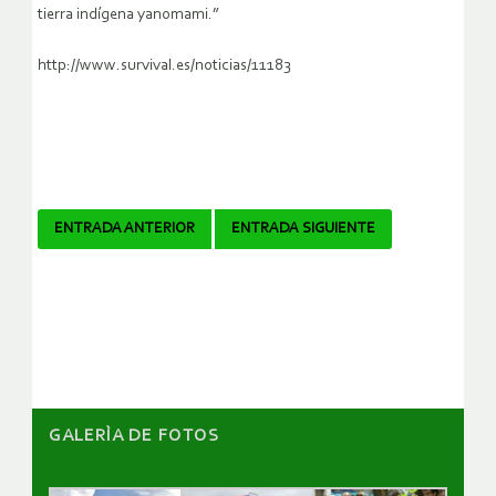
tierra indígena yanomami.”
http://www.survival.es/noticias/11183
Navegador
ENTRADA ANTERIOR
ENTRADA SIGUIENTE
de
artículos
GALERÌA DE FOTOS