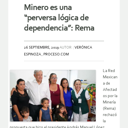
Minero es una
“perversa lógica de
dependencia”: Rema
26 SEPTIEMBRE, 2019
AUTOR:
VERÓNICA
ESPINOZA , PROCESO.COM
La Red
Mexican
a de
Afectad
os por la
Minería
(Rema)
rechazó
la
propuesta que hizo el presidente Andrés Manuel López