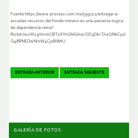
Fuente:https://www.proceso.com.mx/599712/entregar-a-
escuelas-recursos-del-fondo-minero-es-una-perversa-logica-
de-dependencia-rema?
fbclid=IwAR23nhcmCBT2XYnGNGlAecOD3DkcTAeQN6CyuI
Q48RNEDwNI0W4CjyBiWtU
Navegador
ENTRADA ANTERIOR
ENTRADA SIGUIENTE
de
artículos
GALERÌA DE FOTOS