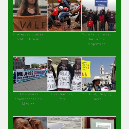
Protestas contra
No a la minería ,
VALE, Brasil
Bariloche,
Argentina
Defensoras
Las Bambas,
PUEBLA, Pue, 27
amenazadas en
Perú
Enero
México