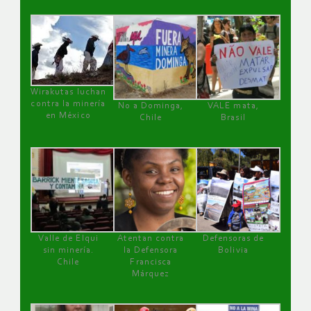
Wirakutas luchan
contra la minería
No a Dominga,
VALE mata,
en México
Chile
Brasil
Valle de Elqui
Atentan contra
Defensoras de
sin minería.
la Defensora
Bolivia
Chile
Francisca
Márquez