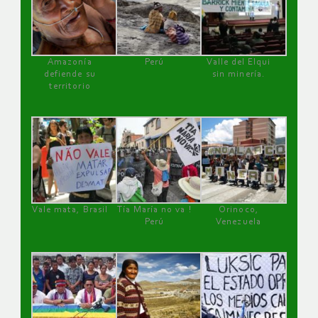
Amazonía
Perú
Valle del Elqui
defiende su
sin minería.
territorio
Vale mata, Brasil
Tía María no va !
Orinoco,
Perú
Venezuela