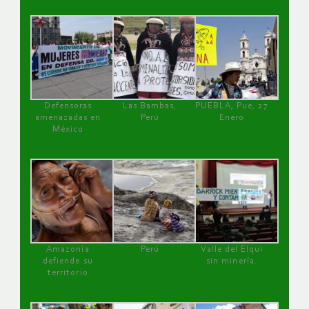
Defensoras
Las Bambas,
PUEBLA, Pue, 27
amenazadas en
Perú
Enero
México
Amazonía
Perú
Valle del Elqui
defiende su
sin minería.
territorio