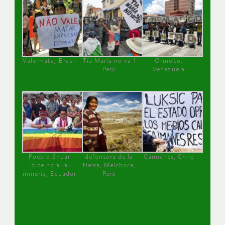
Vale mata, Brasil
Tía María no va !
Orinoco,
Perú
Venezuela
Pueblo Shuar
defensora de la
Caimanes, Chile
dice no a la
tierra, Melchora,
minería, Ecuador
Perú