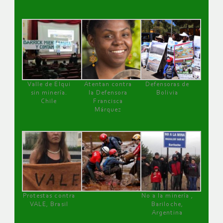
Valle de Elqui
Atentan contra
Defensoras de
sin minería.
la Defensora
Bolivia
Chile
Francisca
Márquez
Protestas contra
No a la minería ,
VALE, Brasil
Bariloche,
Argentina