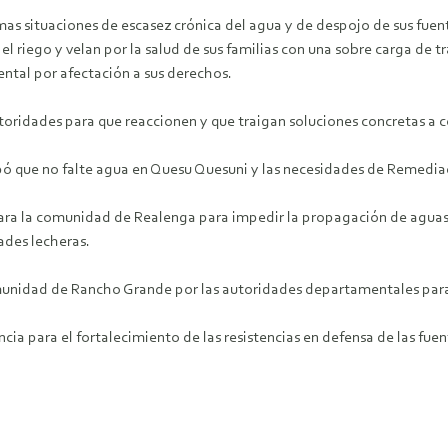
s situaciones de escasez crónica del agua y de despojo de sus fuent
el riego y velan por la salud de sus familias con una sobre carga de 
ntal por afectación a sus derechos.
utoridades para que reaccionen y que traigan soluciones concretas a 
ó que no falte agua en Quesu Quesuni y las necesidades de Remedia
 para la comunidad de Realenga para impedir la propagación de aguas 
ades lecheras.
munidad de Rancho Grande por las autoridades departamentales para 
cia para el fortalecimiento de las resistencias en defensa de las fu