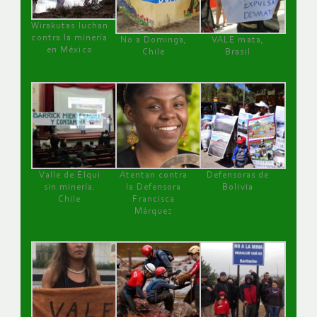
Wirakutas luchan
contra la minería
No a Dominga,
VALE mata,
en México
Chile
Brasil
Valle de Elqui
Atentan contra
Defensoras de
sin minería.
la Defensora
Bolivia
Chile
Francisca
Márquez