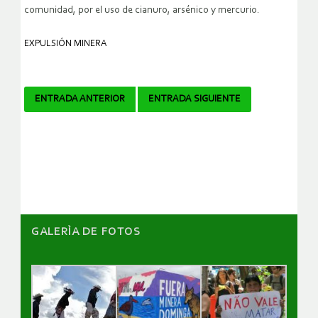
comunidad, por el uso de cianuro, arsénico y mercurio.
EXPULSIÓN MINERA
Navegador
ENTRADA ANTERIOR
ENTRADA SIGUIENTE
de
artículos
GALERÌA DE FOTOS