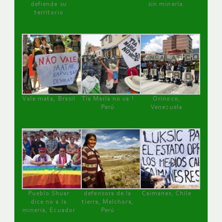
defiende su
sin minería.
territorio
Vale mata, Brasil
Tía María no va !
Orinoco,
Perú
Venezuela
Pueblo Shuar
defensora de la
Caimanes, Chile
dice no a la
tierra, Melchora,
minería, Ecuador
Perú