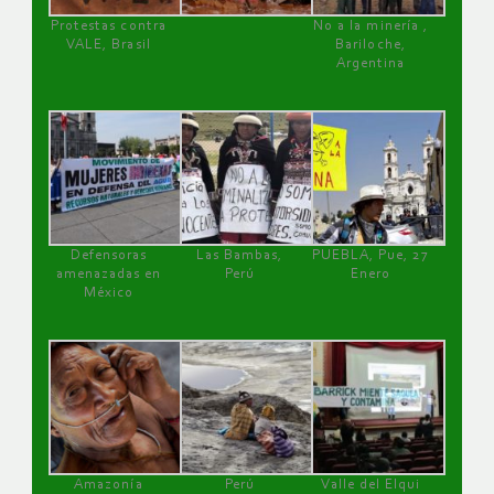
Protestas contra
No a la minería ,
VALE, Brasil
Bariloche,
Argentina
Defensoras
Las Bambas,
PUEBLA, Pue, 27
amenazadas en
Perú
Enero
México
Amazonía
Perú
Valle del Elqui