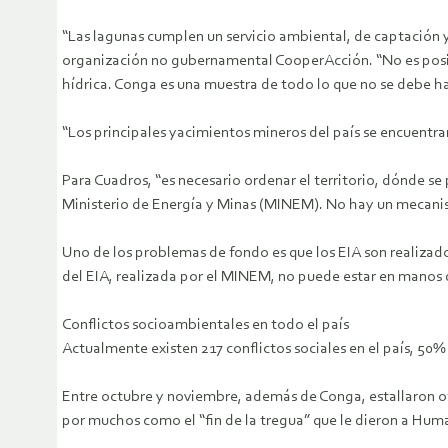
“Las lagunas cumplen un servicio ambiental, de captación y 
organización no gubernamental CooperAcción. “No es posibl
hídrica. Conga es una muestra de todo lo que no se debe ha
“Los principales yacimientos mineros del país se encuentran
Para Cuadros, “es necesario ordenar el territorio, dónde se
Ministerio de Energía y Minas (MINEM). No hay un mecanis
Uno de los problemas de fondo es que los EIA son realizado
del EIA, realizada por el MINEM, no puede estar en manos 
Conflictos socioambientales en todo el país
Actualmente existen 217 conflictos sociales en el país, 50
Entre octubre y noviembre, además de Conga, estallaron ot
por muchos como el “fin de la tregua” que le dieron a Hum