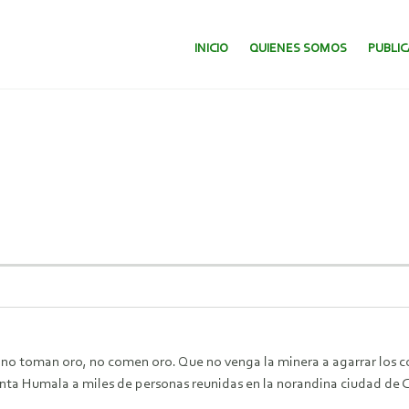
SALTAR AL CONTENIDO.
INICIO
QUIENES SOMOS
PUBLI
no toman oro, no comen oro. Que no venga la minera a agarrar los co
nta Humala a miles de personas reunidas en la norandina ciudad de 