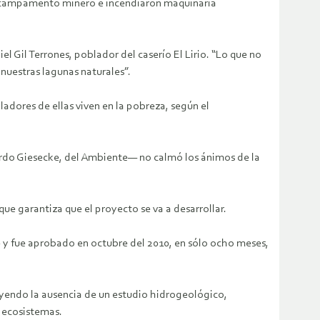
al campamento minero e incendiaron maquinaria
el Gil Terrones, poblador del caserío El Lirio. “Lo que no
uestras lagunas naturales”.
adores de ellas viven en la pobreza, según el
icardo Giesecke, del Ambiente— no calmó los ánimos de la
e garantiza que el proyecto se va a desarrollar.
 y fue aprobado en octubre del 2010, en sólo ocho meses,
uyendo la ausencia de un estudio hidrogeológico,
s ecosistemas.