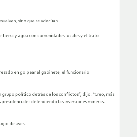
esuelven, sino que se adecúan.
r tierra y agua con comunidades locales y el trato
eresado en golpear al gabinete, el funcionario
rupo político detrás de los conflictos”, dijo. “Creo, más
 presidenciales defendiendo las inversiones mineras. —
ugio de aves.