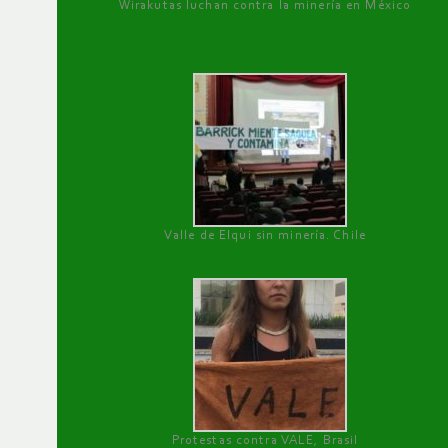
Wirakutas luchan contra la minería en México
Valle de Elqui sin minería. Chile
Protestas contra VALE, Brasil