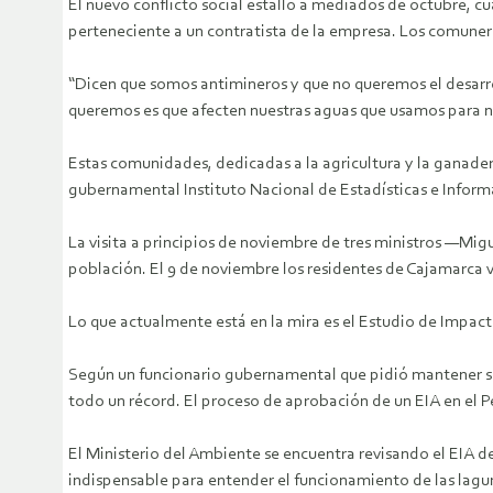
El nuevo conflicto social estalló a mediados de octubre, 
perteneciente a un contratista de la empresa. Los comuner
“Dicen que somos antimineros y que no queremos el desarrollo
queremos es que afecten nuestras aguas que usamos para n
Estas comunidades, dedicadas a la agricultura y la ganader
gubernamental Instituto Nacional de Estadísticas e Informá
La visita a principios de noviembre de tres ministros —Mig
población. El 9 de noviembre los residentes de Cajamarca v
Lo que actualmente está en la mira es el Estudio de Impact
Según un funcionario gubernamental que pidió mantener su
todo un récord. El proceso de aprobación de un EIA en el
El Ministerio del Ambiente se encuentra revisando el EIA 
indispensable para entender el funcionamiento de las lagun