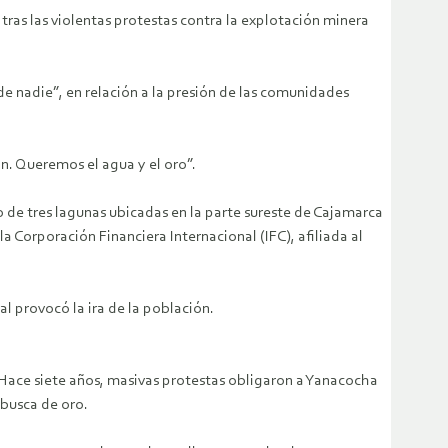
ras las violentas protestas contra la explotación minera
e nadie”, en relación a la presión de las comunidades
. Queremos el agua y el oro”.
 de tres lagunas ubicadas en la parte sureste de Cajamarca
orporación Financiera Internacional (IFC), afiliada al
al provocó la ira de la población.
. Hace siete años, masivas protestas obligaron a Yanacocha
 busca de oro.