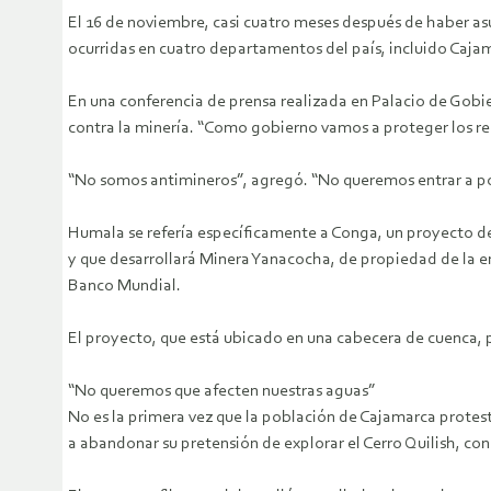
El 16 de noviembre, casi cuatro meses después de haber as
ocurridas en cuatro departamentos del país, incluido Caja
En una conferencia de prensa realizada en Palacio de Gobie
contra la minería. “Como gobierno vamos a proteger los re
“No somos antimineros”, agregó. “No queremos entrar a po
Humala se refería específicamente a Conga, un proyecto de
y que desarrollará Minera Yanacocha, de propiedad de la e
Banco Mundial.
El proyecto, que está ubicado en una cabecera de cuenca, pre
“No queremos que afecten nuestras aguas”
No es la primera vez que la población de Cajamarca protest
a abandonar su pretensión de explorar el Cerro Quilish, co