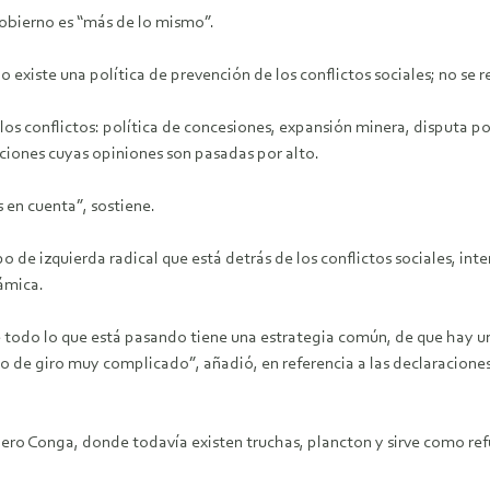
gobierno es “más de lo mismo”.
existe una política de prevención de los conflictos sociales; no se r
los conflictos: política de concesiones, expansión minera, disputa po
ciones cuyas opiniones son pasadas por alto.
 en cuenta”, sostiene.
 de izquierda radical que está detrás de los conflictos sociales, int
ámica.
odo lo que está pasando tiene una estrategia común, de que hay un g
 de giro muy complicado”, añadió, en referencia a las declaraciones
ero Conga, donde todavía existen truchas, plancton y sirve como ref