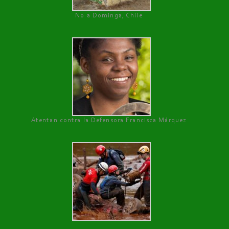
No a Dominga, Chile
Atentan contra la Defensora Francisca Márquez