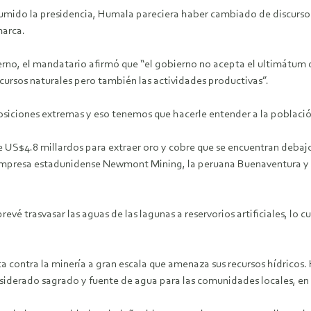
umido la presidencia, Humala pareciera haber cambiado de discurso t
marca.
rno, el mandatario afirmó que “el gobierno no acepta el ultimátum d
cursos naturales pero también las actividades productivas”.
siciones extremas y eso tenemos que hacerle entender a la población
 US$4.8 millardos para extraer oro y cobre que se encuentran debajo
mpresa estadunidense Newmont Mining, la peruana Buenaventura y la C
vé trasvasar las aguas de las lagunas a reservorios artificiales, lo cu
a contra la minería a gran escala que amenaza sus recursos hídricos
nsiderado sagrado y fuente de agua para las comunidades locales, en