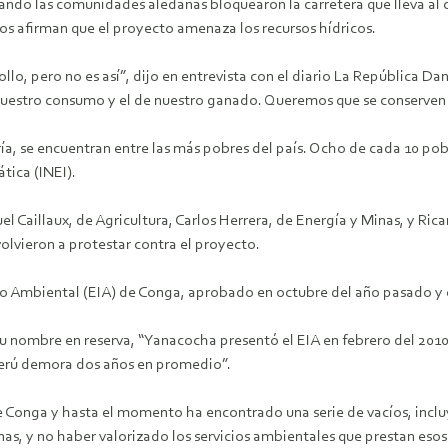
cuando las comunidades aledañas bloquearon la carretera que lleva 
os afirman que el proyecto amenaza los recursos hídricos.
, pero no es así”, dijo en entrevista con el diario La República Dani
uestro consumo y el de nuestro ganado. Queremos que se conserven n
ía, se encuentran entre las más pobres del país. Ocho de cada 10 pobl
tica (INEI).
uel Caillaux, de Agricultura, Carlos Herrera, de Energía y Minas, y R
olvieron a protestar contra el proyecto.
o Ambiental (EIA) de Conga, aprobado en octubre del año pasado y qu
 nombre en reserva, “Yanacocha presentó el EIA en febrero del 2010
 Perú demora dos años en promedio”.
de Conga y hasta el momento ha encontrado una serie de vacíos, incl
as, y no haber valorizado los servicios ambientales que prestan eso