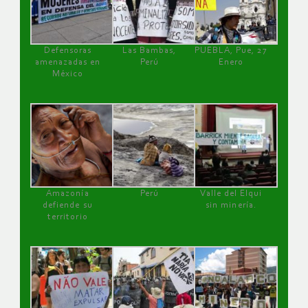
Defensoras
Las Bambas,
PUEBLA, Pue, 27
amenazadas en
Perú
Enero
México
Amazonía
Perú
Valle del Elqui
defiende su
sin minería.
territorio