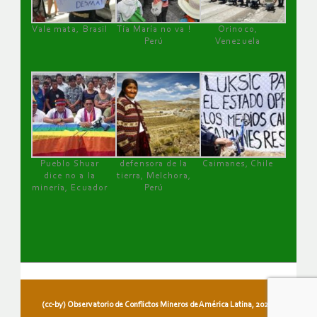
Vale mata, Brasil
Tía María no va !
Orinoco,
Perú
Venezuela
Pueblo Shuar
defensora de la
Caimanes, Chile
dice no a la
tierra, Melchora,
minería, Ecuador
Perú
(cc-by) Observatorio de Conflictos Mineros de América Latina, 2026