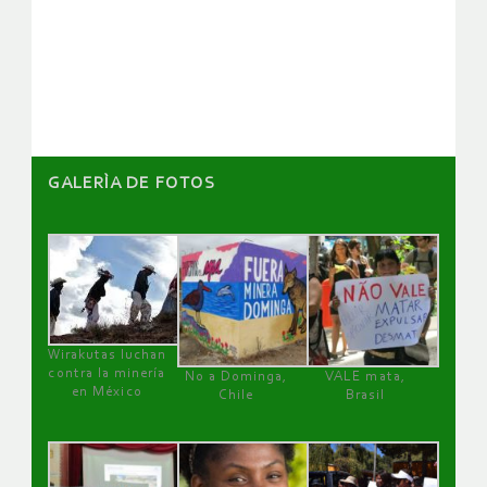
de
artículos
GALERÌA DE FOTOS
Wirakutas luchan
contra la minería
No a Dominga,
VALE mata,
en México
Chile
Brasil