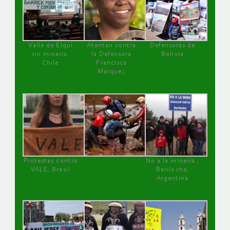
Valle de Elqui
Atentan contra
Defensoras de
sin minería.
la Defensora
Bolivia
Chile
Francisca
Márquez
Protestas contra
No a la minería ,
VALE, Brasil
Bariloche,
Argentina