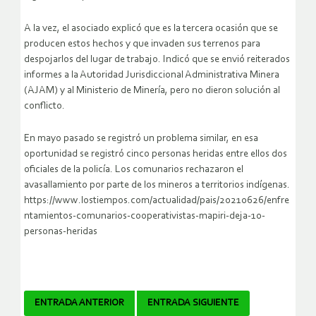
A la vez, el asociado explicó que es la tercera ocasión que se
producen estos hechos y que invaden sus terrenos para
despojarlos del lugar de trabajo. Indicó que se envió reiterados
informes a la Autoridad Jurisdiccional Administrativa Minera
(AJAM) y al Ministerio de Minería, pero no dieron solución al
conflicto.
En mayo pasado se registró un problema similar, en esa
oportunidad se registró cinco personas heridas entre ellos dos
oficiales de la policía. Los comunarios rechazaron el
avasallamiento por parte de los mineros a territorios indígenas.
https://www.lostiempos.com/actualidad/pais/20210626/enfre
ntamientos-comunarios-cooperativistas-mapiri-deja-10-
personas-heridas
Navegador
ENTRADA ANTERIOR
ENTRADA SIGUIENTE