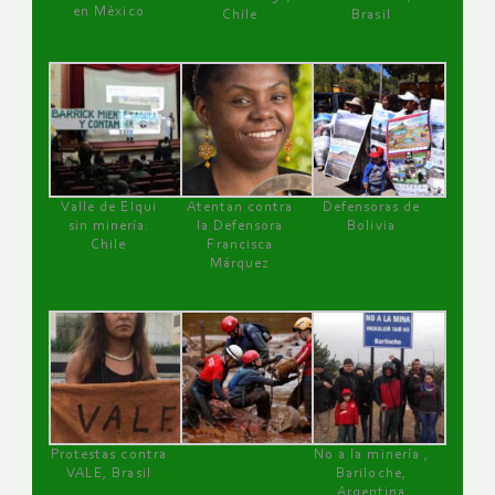
en México
Chile
Brasil
Valle de Elqui
Atentan contra
Defensoras de
sin minería.
la Defensora
Bolivia
Chile
Francisca
Márquez
Protestas contra
No a la minería ,
VALE, Brasil
Bariloche,
Argentina