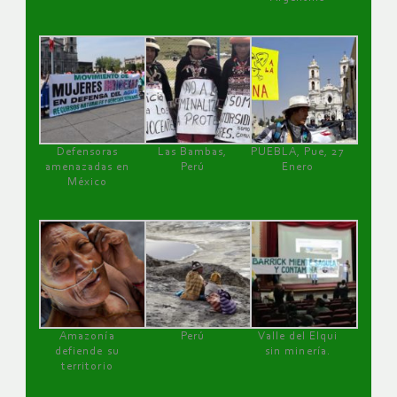
Defensoras
Las Bambas,
PUEBLA, Pue, 27
amenazadas en
Perú
Enero
México
Amazonía
Perú
Valle del Elqui
defiende su
sin minería.
territorio