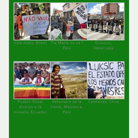
Vale mata, Brasil
Tía María no va !
Orinoco,
Perú
Venezuela
Pueblo Shuar
defensora de la
Caimanes, Chile
dice no a la
tierra, Melchora,
minería, Ecuador
Perú