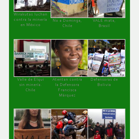
Wirakutas luchan
contra la minería
No a Dominga,
VALE mata,
en México
Chile
Brasil
Valle de Elqui
Atentan contra
Defensoras de
sin minería.
la Defensora
Bolivia
Chile
Francisca
Márquez