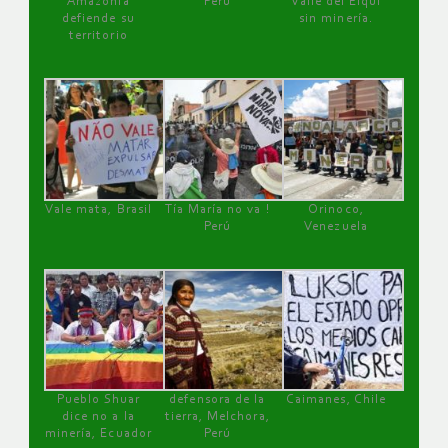
Amazonía
Perú
Valle del Elqui
defiende su
sin minería.
territorio
Vale mata, Brasil
Tía María no va !
Orinoco,
Perú
Venezuela
Pueblo Shuar
defensora de la
Caimanes, Chile
dice no a la
tierra, Melchora,
minería, Ecuador
Perú