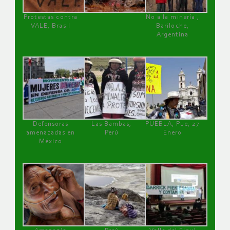
Protestas contra
No a la minería ,
VALE, Brasil
Bariloche,
Argentina
Defensoras
Las Bambas,
PUEBLA, Pue, 27
amenazadas en
Perú
Enero
México