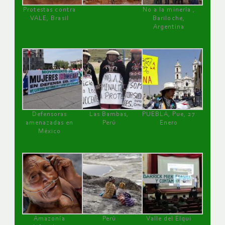
Protestas contra
No a la minería ,
VALE, Brasil
Bariloche,
Argentina
Defensoras
Las Bambas,
PUEBLA, Pue, 27
amenazadas en
Perú
Enero
México
Amazonía
Perú
Valle del Elqui