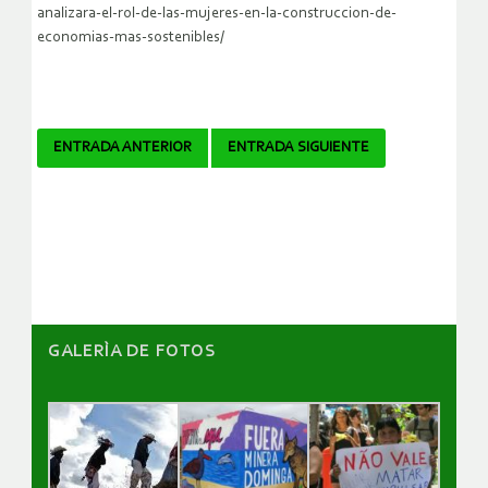
analizara-el-rol-de-las-mujeres-en-la-construccion-de-
economias-mas-sostenibles/
Navegador
ENTRADA ANTERIOR
ENTRADA SIGUIENTE
de
artículos
GALERÌA DE FOTOS