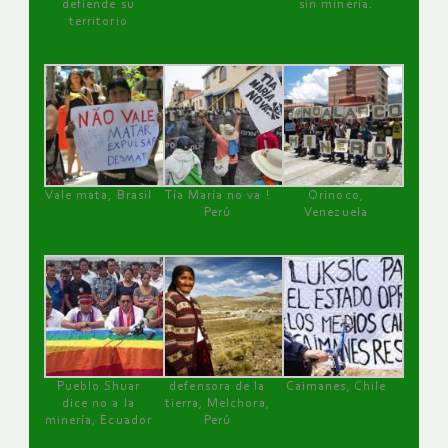
defiende su
sin minería.
territorio
Vale mata, Brasil
Tía María no va !
Orinoco,
Perú
Venezuela
Pueblo Shuar
defensora de la
Caimanes, Chile
dice no a la
tierra, Melchora,
minería, Ecuador
Perú