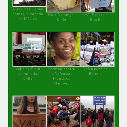
Wirakutas luchan
contra la minería
No a Dominga,
VALE mata,
en México
Chile
Brasil
Valle de Elqui
Atentan contra
Defensoras de
sin minería.
la Defensora
Bolivia
Chile
Francisca
Márquez