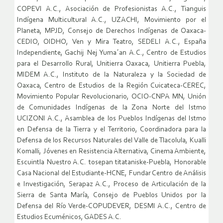
COPEVI A.C., Asociación de Profesionistas A.C., Tianguis
Indígena Multicultural A.C., UZACHI, Movimiento por el
Planeta, MPJD, Consejo de Derechos Indígenas de Oaxaca-
CEDIO, OIDHO, Ven y Mira Teatro, SEDELI A.C., España
Independiente, Gachij Nej Yuma´an A.C., Centro de Estudios
para el Desarrollo Rural, Unitierra Oaxaca, Unitierra Puebla,
MIDEM A.C., Instituto de la Naturaleza y la Sociedad de
Oaxaca, Centro de Estudios de la Región Cuicateca-CEREC,
Movimiento Popular Revolucionario, OCIO-CNPA MN, Unión
de Comunidades Indígenas de la Zona Norte del Istmo
UCIZONI A.C., Asamblea de los Pueblos Indígenas del Istmo
en Defensa de la Tierra y el Territorio, Coordinadora para la
Defensa de los Recursos Naturales del Valle de Tlacolula, Kualli
Komalli, Jóvenes en Resistencia Alternativa, Cinema Ambiente,
Escuintla Nuestro A.C. tosepan titataniske-Puebla, Honorable
Casa Nacional del Estudiante-HCNE, Fundar Centro de Análisis
e Investigación, Serapaz A.C., Proceso de Articulación de la
Sierra de Santa María, Consejo de Pueblos Unidos por la
Defensa del Río Verde-COPUDEVER, DESMI A.C., Centro de
Estudios Ecuménicos, GADES A.C.