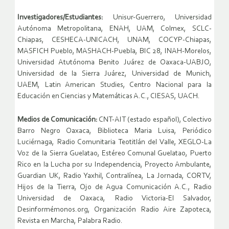
Investigadores/Estudiantes:
Unisur-Guerrero, Universidad
Autónoma Metropolitana, ENAH, UAM, Colmex, SCLC-
Chiapas, CESHECA-UNICACH, UNAM, COCYP-Chiapas,
MASFICH Pueblo, MASHACH-Puebla, BIC 28, INAH-Morelos,
Universidad Atutónoma Benito Juárez de Oaxaca-UABJO,
Universidad de la Sierra Juárez, Universidad de Munich,
UAEM, Latin American Studies, Centro Nacional para la
Educación en Ciencias y Matemáticas A.C., CIESAS, UACH.
Medios de Comunicación:
CNT-AIT (estado español), Colectivo
Barro Negro Oaxaca, Biblioteca Maria Luisa, Periódico
Luciérnaga, Radio Comunitaria Teotitlán del Valle, XEGLO-La
Voz de la Sierra Guelatao, Estéreo Comunal Guelatao, Puerto
Rico en la Lucha por su Independencia, Proyecto Ambulante,
Guardian UK, Radio Yaxhil, Contralínea, La Jornada, CORTV,
Hijos de la Tierra, Ojo de Agua Comunicación A.C., Radio
Universidad de Oaxaca, Radio Victoria-El Salvador,
Desinformémonos.org, Organización Radio Aire Zapoteca,
Revista en Marcha, Palabra Radio.