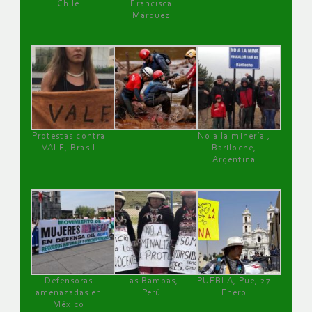
Chile
Francisca
Márquez
Protestas contra
No a la minería ,
VALE, Brasil
Bariloche,
Argentina
Defensoras
Las Bambas,
PUEBLA, Pue, 27
amenazadas en
Perú
Enero
México