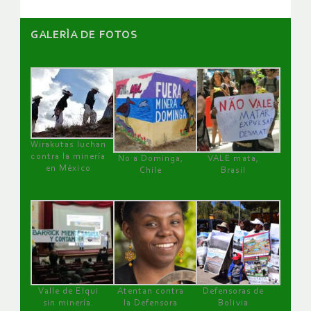
GALERÌA DE FOTOS
Wirakutas luchan
contra la minería
No a Dominga,
VALE mata,
en México
Chile
Brasil
Valle de Elqui
Atentan contra
Defensoras de
sin minería.
la Defensora
Bolivia