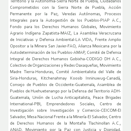
Territorio y la Autonomía-Sierra Norte de Puebla, Ciudadanos
Comprometidos con la Sierra Norte de Puebla, Acción
Permanente por la Paz, Veredas Autónomas, Procesos
Integrales para la Autogestión de los Pueblos-PIAP A.C.,
Fondo para los Derechos Humanos Globales, Movimiento
Agrario Indígena Zapatista-MAIZ, La Asamblea Veracruzana
de Iniciativas y Defensa Ambiental-LA VIDA, Frente Amplio
Opositor a la Minera San Javier-FAO, Alianza Mexicana por la
Autodeterminación de los Pueblos-AMAP, Comité de Defensa
Integral de Derechos Humanos Gobixha-CODIGO DH A.C.,
Colectivo de Organizaciones y Redes Oaxaqueñas, Movimiento
Madre Tierra-Honduras, Comité Ambientalista del Valle de
Siria-Honduras, Kitchenahmay Koosib Inninuwug-Canadá,
Consejo de Pueblos de Occidente-Guatemala, Asamblea de
Pueblos de Huehuetenango por la Defensa del Territorio ADH-
Guatemala, Unión de Lucha Anticapitalista, Peace Brigades
International-PBI, Emprendedores Sociales, Centro de
Investigación sobre Investigación y Comercio-CEICOM-El
Salvador, Mesa Nacional Frente a la Minería-El Salvador, Centro
de Derechos Humanos de la Montaña Tlachinollan A.C.,
ANAD, Movimiento por la Paz con Justicia y Dignidad,