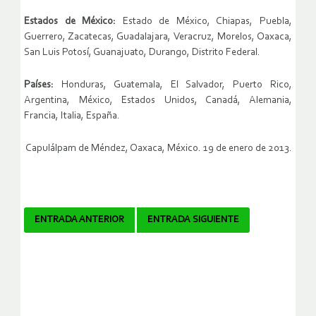
Estados de México:
Estado de México, Chiapas, Puebla,
Guerrero, Zacatecas, Guadalajara, Veracruz, Morelos, Oaxaca,
San Luis Potosí, Guanajuato, Durango, Distrito Federal.
Países:
Honduras, Guatemala, El Salvador, Puerto Rico,
Argentina, México, Estados Unidos, Canadá, Alemania,
Francia, Italia, España.
Capulálpam de Méndez, Oaxaca, México. 19 de enero de 2013.
Navegador
ENTRADA ANTERIOR
ENTRADA SIGUIENTE
de
artículos