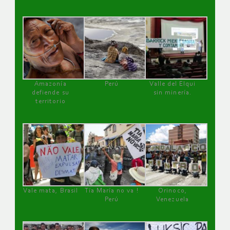
Amazonía
Perú
Valle del Elqui
defiende su
sin minería.
territorio
Vale mata, Brasil
Tía María no va !
Orinoco,
Perú
Venezuela