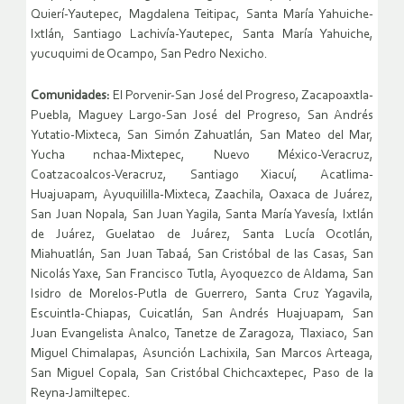
Quierí-Yautepec, Magdalena Teitipac, Santa María Yahuiche-
Ixtlán, Santiago Lachivía-Yautepec, Santa María Yahuiche,
yucuquimi de Ocampo, San Pedro Nexicho.
Comunidades:
El Porvenir-San José del Progreso, Zacapoaxtla-
Puebla, Maguey Largo-San José del Progreso, San Andrés
Yutatio-Mixteca, San Simón Zahuatlán, San Mateo del Mar,
Yucha nchaa-Mixtepec, Nuevo México-Veracruz,
Coatzacoalcos-Veracruz, Santiago Xiacuí, Acatlima-
Huajuapam, Ayuquililla-Mixteca, Zaachila, Oaxaca de Juárez,
San Juan Nopala, San Juan Yagila, Santa María Yavesía, Ixtlán
de Juárez, Guelatao de Juárez, Santa Lucía Ocotlán,
Miahuatlán, San Juan Tabaá, San Cristóbal de las Casas, San
Nicolás Yaxe, San Francisco Tutla, Ayoquezco de Aldama, San
Isidro de Morelos-Putla de Guerrero, Santa Cruz Yagavila,
Escuintla-Chiapas, Cuicatlán, San Andrés Huajuapam, San
Juan Evangelista Analco, Tanetze de Zaragoza, Tlaxiaco, San
Miguel Chimalapas, Asunción Lachixila, San Marcos Arteaga,
San Miguel Copala, San Cristóbal Chichcaxtepec, Paso de la
Reyna-Jamiltepec.