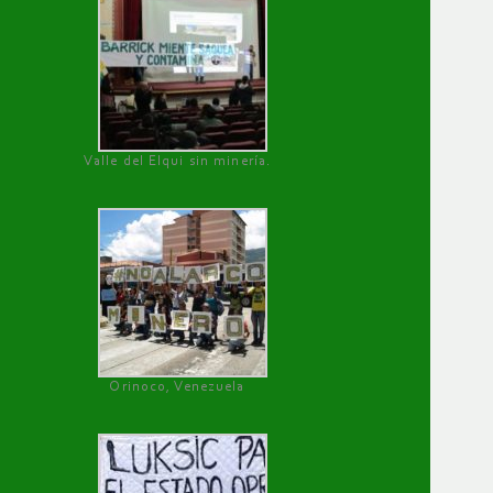
Valle del Elqui sin minería.
Orinoco, Venezuela