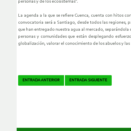
personas y de los ecosistemas”.
La agenda a la que se refiere Cuenca, cuenta con hitos co
convocatoria será a Santiago, desde todos las regiones, pa
que han entregado nuestra agua al mercado, separándola de 
personas y comunidades que están desplegando esfuerzos 
globalización, valorar el conocimiento de los abuelos y las 
Navegador
ENTRADA ANTERIOR
ENTRADA SIGUIENTE
de
artículos