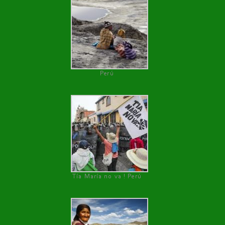
Perú
Tía María no va ! Perú