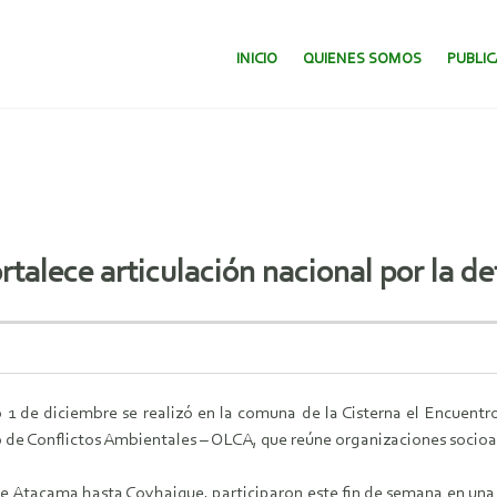
SALTAR AL CONTENIDO.
INICIO
QUIENES SOMOS
PUBLI
rtalece articulación nacional por la d
1 de diciembre se realizó en la comuna de la Cisterna el Encuentr
de Conflictos Ambientales – OLCA, que reúne organizaciones socioa
de Atacama hasta Coyhaique, participaron este fin de semana en una