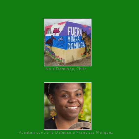
No a Dominga, Chile
Atentan contra la Defensora Francisca Márquez