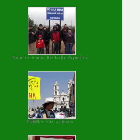
No a la minería , Bariloche, Argentina
PUEBLA, Pue, 27 Enero