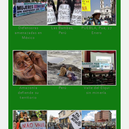
Defensoras
Las Bambas,
PUEBLA, Pue, 27
amenazadas en
Perú
Enero
México
Amazonía
Perú
Valle del Elqui
defiende su
sin minería.
territorio