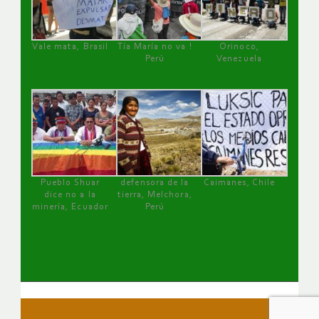
Vale mata, Brasil
Tía María no va !
Orinoco,
Perú
Venezuela
Pueblo Shuar
defensora de la
Caimanes, Chile
dice no a la
tierra, Melchora,
minería, Ecuador
Perú