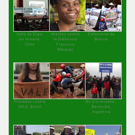
Valle de Elqui
Atentan contra
Defensoras de
sin minería.
la Defensora
Bolivia
Chile
Francisca
Márquez
Protestas contra
No a la minería ,
VALE, Brasil
Bariloche,
Argentina