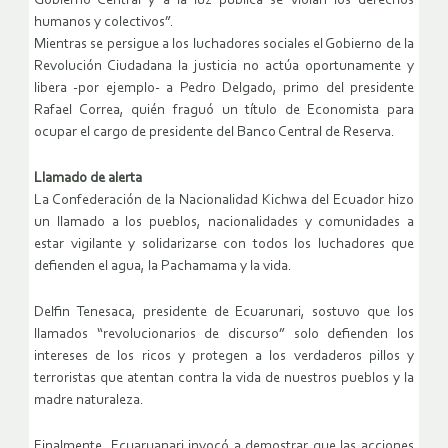
Gobierno Central y a la luz pública se violan los derechos
humanos y colectivos”.
Mientras se persigue a los luchadores sociales el Gobierno de la
Revolución Ciudadana la justicia no actúa oportunamente y
libera -por ejemplo- a Pedro Delgado, primo del presidente
Rafael Correa, quién fraguó un título de Economista para
ocupar el cargo de presidente del Banco Central de Reserva.
Llamado de alerta
La Confederación de la Nacionalidad Kichwa del Ecuador hizo
un llamado a los pueblos, nacionalidades y comunidades a
estar vigilante y solidarizarse con todos los luchadores que
defienden el agua, la Pachamama y la vida.
Delfin Tenesaca, presidente de Ecuarunari, sostuvo que los
llamados “revolucionarios de discurso” solo defienden los
intereses de los ricos y protegen a los verdaderos pillos y
terroristas que atentan contra la vida de nuestros pueblos y la
madre naturaleza.
Finalmente, Ecuaruanari invocó a demostrar que las acciones