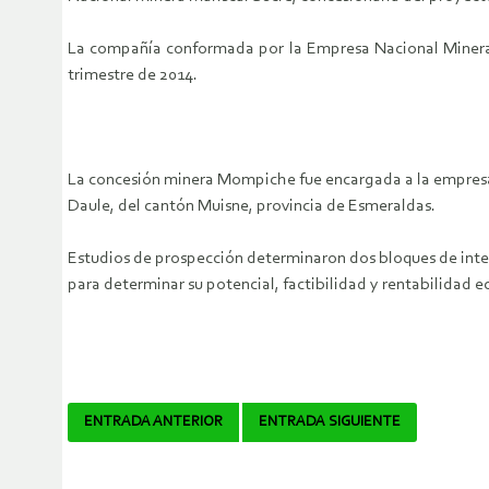
La compañía conformada por la Empresa Nacional Minera d
trimestre de 2014.
La concesión minera Mompiche fue encargada a la empresa e
Daule, del cantón Muisne, provincia de Esmeraldas.
Estudios de prospección determinaron dos bloques de interé
para determinar su potencial, factibilidad y rentabilidad 
Navegador
ENTRADA ANTERIOR
ENTRADA SIGUIENTE
de