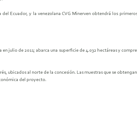
el Ecuador, y la venezolana CVG Minerven obtendrá los primeros re
n julio de 2011; abarca una superficie de 4.032 hectáreas y compren
s, ubicados al norte de la concesión. Las muestras que se obtengan 
económica del proyecto.