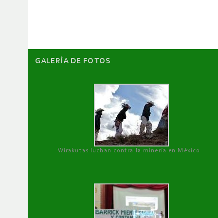
artículos
GALERÌA DE FOTOS
Wirakutas luchan contra la minería en México