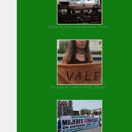
Valle de Elqui sin minería. Chile
Protestas contra VALE, Brasil