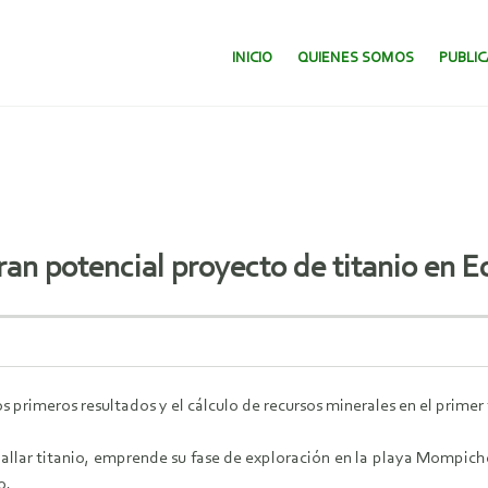
SALTAR AL CONTENIDO.
INICIO
QUIENES SOMOS
PUBLI
an potencial proyecto de titanio en 
imeros resultados y el cálculo de recursos minerales en el primer 
allar titanio, emprende su fase de exploración en la playa Mompiche
o.