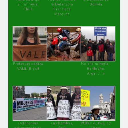
sin minería.
la Defensora
Bolivia
Chile
Francisca
Márquez
Protestas contra
No a la minería ,
VALE, Brasil
Bariloche,
Argentina
Defensoras
Las Bambas,
PUEBLA, Pue, 27