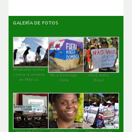
GALERÌA DE FOTOS
Wirakutas luchan
contra la minería
No a Dominga,
VALE mata,
en México
Chile
Brasil
Valle de Elqui
Atentan contra
Defensoras de