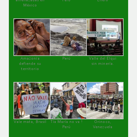
amenazadas en
Perú
Enero
México
Amazonía
Perú
Valle del Elqui
defiende su
sin minería.
territorio
Vale mata, Brasil
Tía María no va !
Orinoco,
Perú
Venezuela