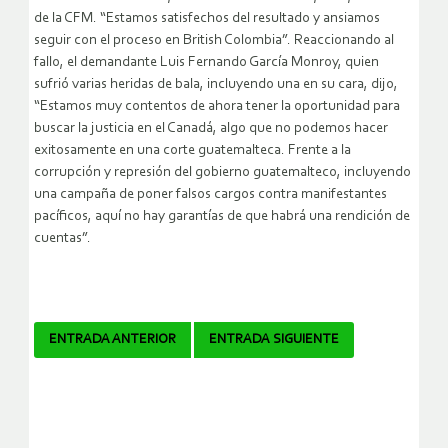
de la CFM. “Estamos satisfechos del resultado y ansiamos
seguir con el proceso en British Colombia”. Reaccionando al
fallo, el demandante Luis Fernando García Monroy, quien
sufrió varias heridas de bala, incluyendo una en su cara, dijo,
“Estamos muy contentos de ahora tener la oportunidad para
buscar la justicia en el Canadá, algo que no podemos hacer
exitosamente en una corte guatemalteca. Frente a la
corrupción y represión del gobierno guatemalteco, incluyendo
una campaña de poner falsos cargos contra manifestantes
pacíficos, aquí no hay garantías de que habrá una rendición de
cuentas”.
Navegador
ENTRADA ANTERIOR
ENTRADA SIGUIENTE
de
artículos