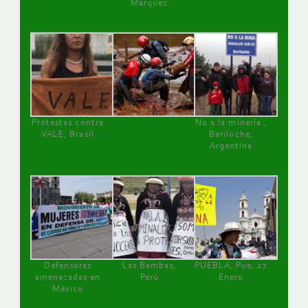
Márquez
Protestas contra
No a la minería ,
VALE, Brasil
Bariloche,
Argentina
Defensoras
Las Bambas,
PUEBLA, Pue, 27
amenazadas en
Perú
Enero
México