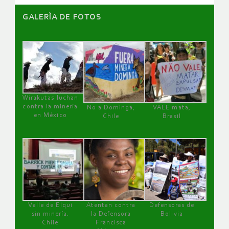
GALERÌA DE FOTOS
Wirakutas luchan
contra la minería
No a Dominga,
VALE mata,
en México
Chile
Brasil
Valle de Elqui
Atentan contra
Defensoras de
sin minería.
la Defensora
Bolivia
Chile
Francisca