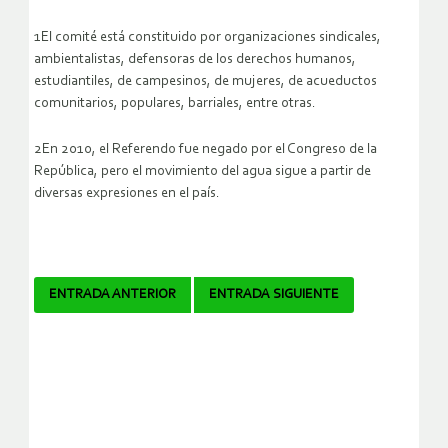
1El comité está constituido por organizaciones sindicales,
ambientalistas, defensoras de los derechos humanos,
estudiantiles, de campesinos, de mujeres, de acueductos
comunitarios, populares, barriales, entre otras.
2En 2010, el Referendo fue negado por el Congreso de la
República, pero el movimiento del agua sigue a partir de
diversas expresiones en el país.
Navegador
ENTRADA ANTERIOR
ENTRADA SIGUIENTE
de
artículos