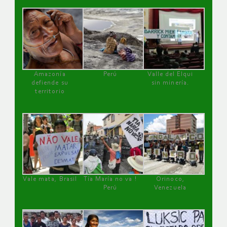
Amazonía
Perú
Valle del Elqui
defiende su
sin minería.
territorio
Vale mata, Brasil
Tía María no va !
Orinoco,
Perú
Venezuela